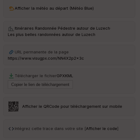
ri
v
Afficher la météo au départ (Météo Blue)
é
e
Itinéraires Randonnée Pédestre autour de
Luzech
·
C
Les plus belles randonnées autour de Luzech
ou
le
ur
URL permanente de la page
https://www.visugpx.com/NN4X2p2x3c
Télécharger le fichier
GPX
KML
Ep
ai
ss
eu
r
Afficher le QRCode pour téléchargement sur mobile
Tr
an
sp
Intégrez cette trace dans votre site [
Afficher le code
]
ar
en