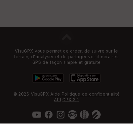
VisuGPX vous permet de créer, de suivre sur le
terrain, d'analyser et de partager vos itinéraires
GPS de façon simple et gratuite
© 2026 VisuGPX
Aide
Politique de confidentialité
API
GPX 3D