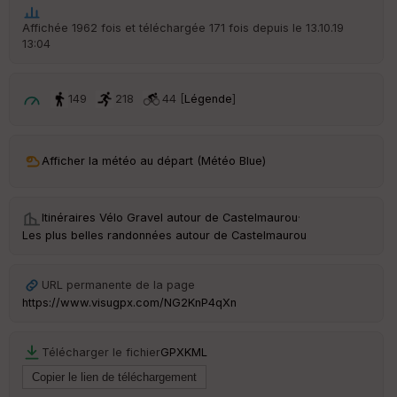
Affichée 1962 fois et téléchargée 171 fois depuis le 13.10.19
13:04
149
218
44 [
Légende
]
Afficher la météo au départ (Météo Blue)
Itinéraires Vélo Gravel autour de
Castelmaurou
·
Les plus belles randonnées autour de Castelmaurou
URL permanente de la page
https://www.visugpx.com/NG2KnP4qXn
Télécharger le fichier
GPX
KML