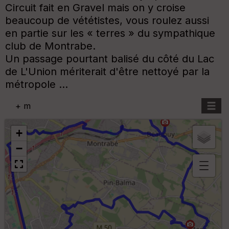
Circuit fait en Gravel mais on y croise
beaucoup de vététistes, vous roulez aussi
en partie sur les « terres » du sympathique
club de Montrabe.
Un passage pourtant balisé du côté du Lac
de L'Union mériterait d'être nettoyé par la
métropole ...
+
m
+
−
B
or
n
e
s
ki