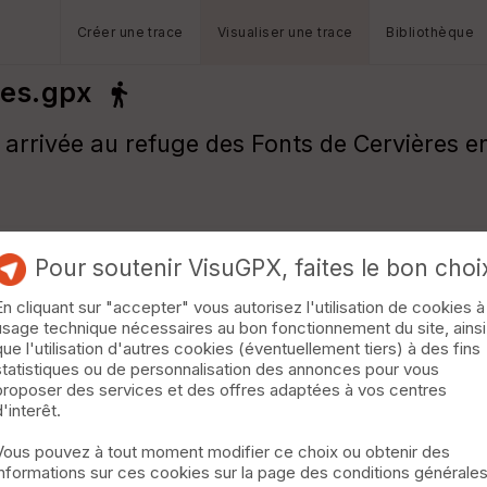
Créer une trace
Visualiser une trace
Bibliothèque
res.gpx
 arrivée au refuge des Fonts de Cervières en
Pour soutenir VisuGPX, faites le bon choi
En cliquant sur "accepter" vous autorisez l'utilisation de cookies à
usage technique nécessaires au bon fonctionnement du site, ainsi
que l'utilisation d'autres cookies (éventuellement tiers) à des fins
statistiques ou de personnalisation des annonces pour vous
proposer des services et des offres adaptées à vos centres
d'interêt.
Vous pouvez à tout moment modifier ce choix ou obtenir des
informations sur ces cookies sur la page des conditions générale