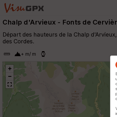
Chalp d'Arvieux - Fonts de Cerviè
Départ des hauteurs de la Chalp d'Arvieux,
des Cordes.
+
m
/
m
+
−