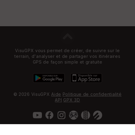
VisuGPX vous permet de créer, de suivre sur le
terrain, d'analyser et de partager vos itinéraires
GPS de façon simple et gratuite
© 2026 VisuGPX
Aide
Politique de confidentialité
API
GPX 3D