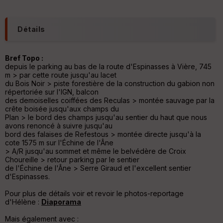
e
s
C
Détails
o
u
v
Bref Topo :
er
depuis le parking au bas de la route d'Espinasses à Vière, 745
tu
m > par cette route jusqu'au lacet
re
du Bois Noir > piste forestière de la construction du gabion non
IG
répertoriée sur l'IGN, balcon
N
des demoiselles coiffées des Reculas > montée sauvage par la
crête boisée jusqu'aux champs du
Aff
Plan > le bord des champs jusqu'au sentier du haut que nous
ic
avons renoncé à suivre jusqu'au
he
bord des falaises de Refestous > montée directe jusqu'à la
r
cote 1575 m sur l'Échine de l'Âne
d
> A/R jusqu'au sommet et même le belvédère de Croix
é
Choureille > retour parking par le sentier
p
de l'Échine de l'Âne > Serre Giraud et l'excellent sentier
ar
d'Espinasses.
t
Pour plus de détails voir et revoir le photos-reportage
ar
d'Hélène :
Diaporama
ri
v
Mais également avec :