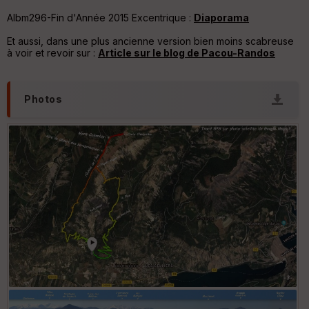
é
e
Albm296-Fin d'Année 2015 Excentrique :
Diaporama
Et aussi, dans une plus ancienne version bien moins scabreuse
C
à voir et revoir sur :
Article sur le blog de Pacou-Randos
ou
le
ur
Photos
Ep
ai
ss
eu
r
Tr
an
sp
ar
en
ce