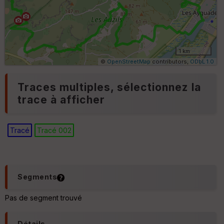
d
é
p
ar
t
1 km
ar
©
OpenStreetMap
contributors,
ODbL 1.0
ri
v
Traces multiples, sélectionnez la
é
e
trace à afficher
Tracé
Tracé 002
Ep
ai
ss
Segments
eu
r
Pas de segment trouvé
Tr
Détails