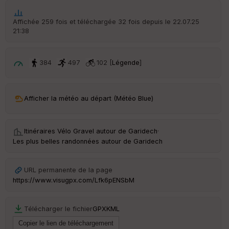
Affichée 259 fois et téléchargée 32 fois depuis le 22.07.25
21:38
384
497
102 [
Légende
]
Afficher la météo au départ (Météo Blue)
Itinéraires Vélo Gravel autour de
Garidech
·
Les plus belles randonnées autour de Garidech
URL permanente de la page
https://www.visugpx.com/Lfk6pENSbM
Télécharger le fichier
GPX
KML