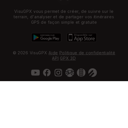
VisuGPX vous permet de créer, de suivre sur le
terrain, d'analyser et de partager vos itinéraires
GPS de façon simple et gratuite
© 2026 VisuGPX
Aide
Politique de confidentialité
API
GPX 3D