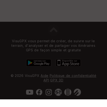
VisuGPX vous permet de créer, de suivre sur le
terrain, d'analyser et de partager vos itinéraires
GPS de façon simple et gratuite
© 2026 VisuGPX
Aide
Politique de confidentialité
API
GPX 3D