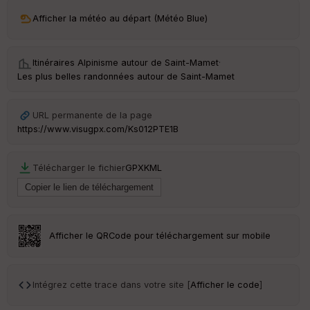
ri
v
Afficher la météo au départ (Météo Blue)
é
e
Itinéraires Alpinisme autour de
Saint-Mamet
·
C
Les plus belles randonnées autour de Saint-Mamet
ou
le
ur
URL permanente de la page
https://www.visugpx.com/Ks012PTE1B
Télécharger le fichier
GPX
KML
Ep
ai
ss
eu
r
Afficher le QRCode pour téléchargement sur mobile
Tr
an
sp
Intégrez cette trace dans votre site [
Afficher le code
]
ar
en