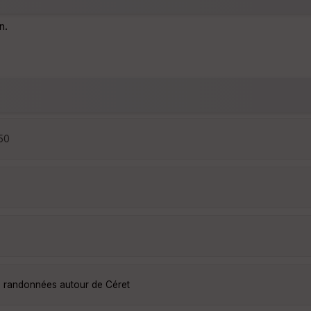
n.
:50
es randonnées autour de Céret