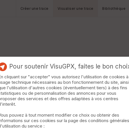
Créer une trace
Visualiser une trace
Bibliothèque
Pour soutenir VisuGPX, faites le bon choi
En cliquant sur "accepter" vous autorisez l'utilisation de cookies à
usage technique nécessaires au bon fonctionnement du site, ainsi
que l'utilisation d'autres cookies (éventuellement tiers) à des fins
statistiques ou de personnalisation des annonces pour vous
proposer des services et des offres adaptées à vos centres
d'interêt.
Vous pouvez à tout moment modifier ce choix ou obtenir des
informations sur ces cookies sur la page des conditions générale
d'utilisation du service :