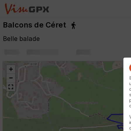
Balcons de Céret
Belle balade
+
m
+
−