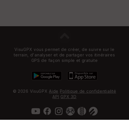
VisuGPX vous permet de créer, de suivre sur le
terrain, d'analyser et de partager vos itinéraires
GPS de façon simple et gratuite
© 2026 VisuGPX
Aide
Politique de confidentialité
API
GPX 3D