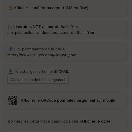
ri
v
Afficher la météo au départ (Météo Blue)
é
e
Itinéraires VTT autour de
Saint-Yon
·
C
Les plus belles randonnées autour de Saint-Yon
ou
le
ur
URL permanente de la page
https://www.visugpx.com/Jkg0y0yPKn
Télécharger le fichier
GPX
KML
Ep
ai
ss
eu
r
Afficher le QRCode pour téléchargement sur mobile
Tr
an
sp
Intégrez cette trace dans votre site [
Afficher le code
]
ar
en