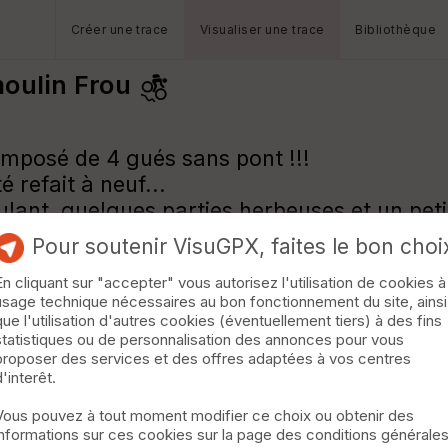
Créer une trace
Visualiser une trace
Bibliothèque
moulin Frou
omposé de 4 gués sans pont !!!
 refait à neuf...
ant, quelques parties herbeuses et un petit
ste du circuit...
Pour soutenir VisuGPX, faites le bon choi
En cliquant sur "accepter" vous autorisez l'utilisation de cookies à
usage technique nécessaires au bon fonctionnement du site, ainsi
que l'utilisation d'autres cookies (éventuellement tiers) à des fins
statistiques ou de personnalisation des annonces pour vous
proposer des services et des offres adaptées à vos centres
d'interêt.
Vous pouvez à tout moment modifier ce choix ou obtenir des
informations sur ces cookies sur la page des conditions générale