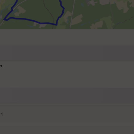
n.
24