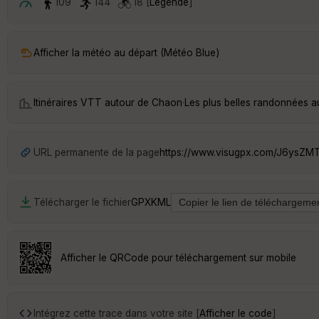
109
144
18 [
Légende
]
Afficher la météo au départ (Météo Blue)
Itinéraires VTT autour de
Chaon
·
Les plus belles randonnées 
URL permanente de la page
https://www.visugpx.com/J6ysZM
Télécharger le fichier
GPX
KML
Afficher le QRCode pour téléchargement sur mobile
Intégrez cette trace dans votre site [
Afficher le code
]