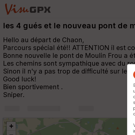
les 4 gués et le nouveau pont de 
Hello au départ de Chaon,
Parcours spécial été!! ATTENTION il est c
Bonne nouvelle le pont de Moulin Frou a été
Les chemins sont sympathique avec du roul
Sinon il n'y a pas trop de difficulté sur le re
Good luck!
Bien sportivement .
Sniper.
+
m
+