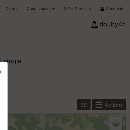
Cartes
Communauté
Offre Premium
Connexion
douby45
 single .
x
3D
Actions
s