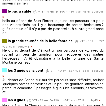
moyen mais rien
le bac à sable
VTT · 45 km · D+390 m · 591 vus · 45 dl ·
douby45
hello au départ de Saint Florent le jeune, ce parcours est pour
des vtt entraînés car il y a beaucoup de parties herbeuses,2
gués dont un oú il n'y a pas de passerelle.. à suivre grand banc
de
la grande tournée de la belle fontaine
VTT · 50 km · 727
vus · 57 dl ·
douby45
Hello , au départ de Clémont un pur parcours de vtt avec du
roulant un peu de goudron pour récupérer des parties
herbeuses . Arrêt obligatoire à la belle fontaine de Sainte
Montaine oú l'eau
les 3 gués sans pont
VTT · 40 km · 864 vus · 68 dl ·
douby45
Au départ de Brinon sur sauldre parcours sans difficulté, roulant
.quelques parties herbeuses et un peu de goudron. attention ce
parcours comporte 3 passages à gué ( les alicourts,les vesvres,
et
les 4 gués
VTT · 39 km · D+290 m · 642 vus · 67 dl ·
douby45
Hello, départ de Clémont parcours pas facile avec 4 passages à