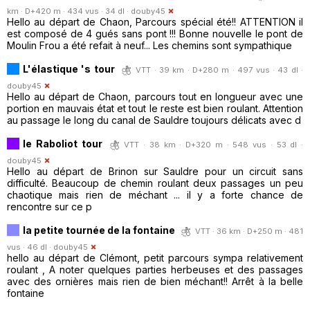
km · D+420 m · 434 vus · 34 dl ·
douby45
Hello au départ de Chaon, Parcours spécial été!! ATTENTION il
est composé de 4 gués sans pont !!! Bonne nouvelle le pont de
Moulin Frou a été refait à neuf... Les chemins sont sympathique
L'élastique 's tour
VTT · 39 km · D+280 m · 497 vus · 43 dl ·
douby45
Hello au départ de Chaon, parcours tout en longueur avec une
portion en mauvais état et tout le reste est bien roulant. Attention
au passage le long du canal de Sauldre toujours délicats avec d
le Raboliot tour
VTT · 38 km · D+320 m · 548 vus · 53 dl ·
douby45
Hello au départ de Brinon sur Sauldre pour un circuit sans
difficulté. Beaucoup de chemin roulant deux passages un peu
chaotique mais rien de méchant ... il y a forte chance de
rencontre sur ce p
la petite tournée de la fontaine
VTT · 36 km · D+250 m · 481
vus · 46 dl ·
douby45
hello au départ de Clémont, petit parcours sympa relativement
roulant , A noter quelques parties herbeuses et des passages
avec des ornières mais rien de bien méchant!! Arrêt à la belle
fontaine