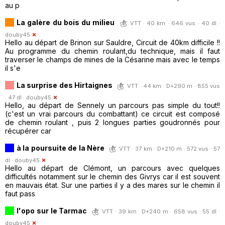
au p
La galère du bois du milieu
VTT · 40 km · 646 vus · 40 dl ·
douby45
Hello au départ de Brinon sur Sauldre, Circuit de 40km difficile !!
Au programme du chemin roulant,du technique, mais il faut
traverser le champs de mines de la Césarine mais avec le temps
il s'e
La surprise des Hirtaignes
VTT · 44 km · D+290 m · 855 vus
· 47 dl ·
douby45
Hello, au départ de Sennely un parcours pas simple du tout!!
(c'est un vrai parcours du combattant) ce circuit est composé
de chemin roulant , puis 2 longues parties goudronnés pour
récupérer car
à la poursuite de la Nère
VTT · 37 km · D+210 m · 572 vus · 57
dl ·
douby45
Hello au départ de Clémont, un parcours avec quelques
difficultés notamment sur le chemin des Givrys car il est souvent
en mauvais état. Sur une parties il y a des mares sur le chemin il
faut pass
l'opo sur le Tarmac
VTT · 39 km · D+240 m · 658 vus · 55 dl ·
douby45