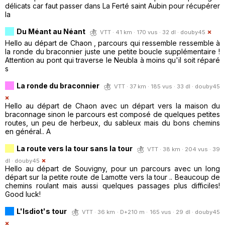
délicats car faut passer dans La Ferté saint Aubin pour récupérer
la
Du Méant au Néant
VTT · 41 km · 170 vus · 32 dl ·
douby45
Hello au départ de Chaon , parcours qui ressemble ressemble à
la ronde du braconnier juste une petite boucle supplémentaire !
Attention au pont qui traverse le Neubla à moins qu'il soit réparé
s
La ronde du braconnier
VTT · 37 km · 185 vus · 33 dl ·
douby45
Hello au départ de Chaon avec un départ vers la maison du
braconnage sinon le parcours est composé de quelques petites
routes, un peu de herbeux, du sableux mais du bons chemins
en général.. A
La route vers la tour sans la tour
VTT · 38 km · 204 vus · 39
dl ·
douby45
Hello au départ de Souvigny, pour un parcours avec un long
départ sur la petite route de Lamotte vers la tour .. Beaucoup de
chemins roulant mais aussi quelques passages plus difficiles!
Good luck!
L'Isdiot's tour
VTT · 36 km · D+210 m · 165 vus · 29 dl ·
douby45