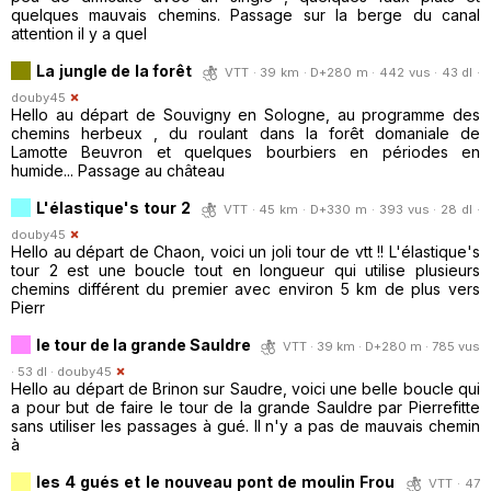
quelques mauvais chemins. Passage sur la berge du canal
attention il y a quel
La jungle de la forêt
VTT · 39 km · D+280 m · 442 vus · 43 dl ·
douby45
Hello au départ de Souvigny en Sologne, au programme des
chemins herbeux , du roulant dans la forêt domaniale de
Lamotte Beuvron et quelques bourbiers en périodes en
humide... Passage au château
L'élastique's tour 2
VTT · 45 km · D+330 m · 393 vus · 28 dl ·
douby45
Hello au départ de Chaon, voici un joli tour de vtt !! L'élastique's
tour 2 est une boucle tout en longueur qui utilise plusieurs
chemins différent du premier avec environ 5 km de plus vers
Pierr
le tour de la grande Sauldre
VTT · 39 km · D+280 m · 785 vus
· 53 dl ·
douby45
Hello au départ de Brinon sur Saudre, voici une belle boucle qui
a pour but de faire le tour de la grande Sauldre par Pierrefitte
sans utiliser les passages à gué. Il n'y a pas de mauvais chemin
à
les 4 gués et le nouveau pont de moulin Frou
VTT · 47