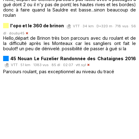
gué dont 2 ou il n'y pas de pont( les hautes rives et les bordes)
donc à faire quand la Sauldre est basse...sinon beaucoup de
roulan
l'opo et le 360 de brinon
VTT · 34 km · D+320 m · 718 vus · 56
dl ·
douby45
Hello,départ de Brinon très bon parcours avec du roulant et de
la difficulté après les Monteaux car les sangliers ont fait le
boulot!! un peu de dénivelé. possibilité de passer à gué si la
45 Nouan Le Fuzelier Randonnée des Chataignes 2016
VTT · 51 km · 1383 vus · 85 dl · 02:07 ·
vtt.syl
Parcours roulant, pas exceptionnel au niveau du tracé