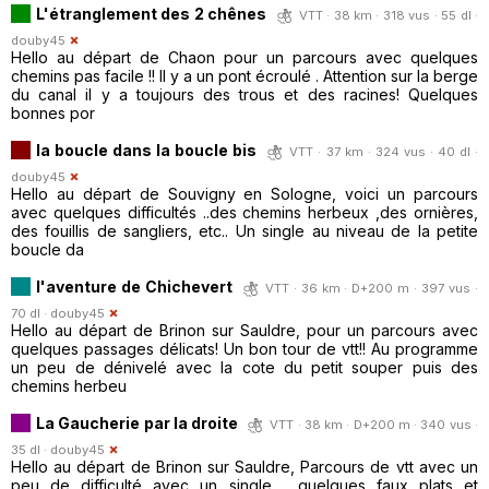
L'étranglement des 2 chênes
VTT · 38 km · 318 vus · 55 dl ·
douby45
Hello au départ de Chaon pour un parcours avec quelques
chemins pas facile !! Il y a un pont écroulé . Attention sur la berge
du canal il y a toujours des trous et des racines! Quelques
bonnes por
la boucle dans la boucle bis
VTT · 37 km · 324 vus · 40 dl ·
douby45
Hello au départ de Souvigny en Sologne, voici un parcours
avec quelques difficultés ..des chemins herbeux ,des ornières,
des fouillis de sangliers, etc.. Un single au niveau de la petite
boucle da
l'aventure de Chichevert
VTT · 36 km · D+200 m · 397 vus ·
70 dl ·
douby45
Hello au départ de Brinon sur Sauldre, pour un parcours avec
quelques passages délicats! Un bon tour de vtt!! Au programme
un peu de dénivelé avec la cote du petit souper puis des
chemins herbeu
La Gaucherie par la droite
VTT · 38 km · D+200 m · 340 vus ·
35 dl ·
douby45
Hello au départ de Brinon sur Sauldre, Parcours de vtt avec un
peu de difficulté avec un single , quelques faux plats et