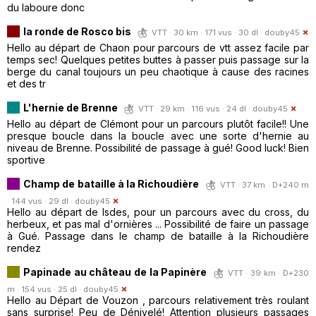
du laboure donc
la ronde de Rosco bis
VTT · 30 km · 171 vus · 30 dl ·
douby45
Hello au départ de Chaon pour parcours de vtt assez facile par
temps sec! Quelques petites buttes à passer puis passage sur la
berge du canal toujours un peu chaotique à cause des racines
et des tr
L'hernie de Brenne
VTT · 29 km · 116 vus · 24 dl ·
douby45
Hello au départ de Clémont pour un parcours plutôt facile!! Une
presque boucle dans la boucle avec une sorte d'hernie au
niveau de Brenne. Possibilité de passage à gué! Good luck! Bien
sportive
Champ de bataille à la Richoudière
VTT · 37 km · D+240 m
· 144 vus · 29 dl ·
douby45
Hello au départ de Isdes, pour un parcours avec du cross, du
herbeux, et pas mal d'ornières ... Possibilité de faire un passage
à Gué. Passage dans le champ de bataille à la Richoudière
rendez
Papinade au château de la Papinère
VTT · 39 km · D+230
m · 154 vus · 25 dl ·
douby45
Hello au Départ de Vouzon , parcours relativement très roulant
sans surprise! Peu de Dénivelé! Attention plusieurs passages