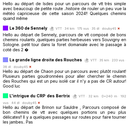
Hello au départ de Isdes pour un parcours de vtt très simple
avec beaucoup de petite route ..histoire de rouler un peu vue la
météo capricieuse de cette saison 2024!! Quelques chemins
quand même
Le 360 de Sennely
VTT · 34 km · 175 vus · 35 dl ·
douby45
Hello au départ de Sennely, parcours de vtt composé de bons
chemins roulants ,quelques parties herbeuses vers Souvigny en
Sologne. petit tour dans la foret domaniale avec le passage à
coté des 2 �
La grande ligne droite des Rouches
VTT · 35 km · 233 vus ·
38 dl ·
douby45
Hello au départ de Chaon pour un parcours avec plutôt roulant!
Plusieurs parties goudronnées pour aller chercher le chemin
des Rouches qui est un peu isolé car il n'y a pas de CR autour!
Good luc
L'intrigue du CRP des Bertrix
VTT · 32 km · D+240 m · 192
vus · 44 dl ·
douby45
Hello au départ de Brinon sur Sauldre , Parcours composé de
bon chemins de vtt avec quelques portions un peu plus
délicates!! Il y a quelques passages sur routes pour faire tourner
les jambes.. Pas