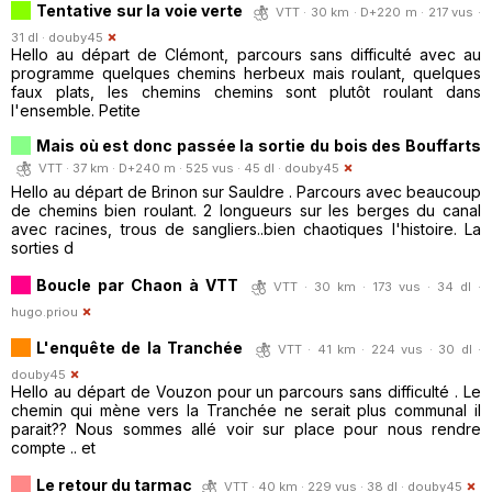
Tentative sur la voie verte
VTT · 30 km · D+220 m · 217 vus ·
31 dl ·
douby45
Hello au départ de Clémont, parcours sans difficulté avec au
programme quelques chemins herbeux mais roulant, quelques
faux plats, les chemins chemins sont plutôt roulant dans
l'ensemble. Petite
Mais où est donc passée la sortie du bois des Bouffarts
VTT · 37 km · D+240 m · 525 vus · 45 dl ·
douby45
Hello au départ de Brinon sur Sauldre . Parcours avec beaucoup
de chemins bien roulant. 2 longueurs sur les berges du canal
avec racines, trous de sangliers..bien chaotiques l'histoire. La
sorties d
Boucle par Chaon à VTT
VTT · 30 km · 173 vus · 34 dl ·
hugo.priou
L'enquête de la Tranchée
VTT · 41 km · 224 vus · 30 dl ·
douby45
Hello au départ de Vouzon pour un parcours sans difficulté . Le
chemin qui mène vers la Tranchée ne serait plus communal il
parait?? Nous sommes allé voir sur place pour nous rendre
compte .. et
Le retour du tarmac
VTT · 40 km · 229 vus · 38 dl ·
douby45