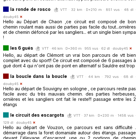
la ronde de rosco
VTT · 32 km · D+210 m · 851 vus · 48 dl ·
douby45
Hello au Départ de Chaon ,ce circuit est composé de bon
chemin roulant mais aussi de parties pas facile du tout...ornières
et de chemin défoncé par les sangliers... et un single bien sympa
!
les 6 gués
VTT · 46 km · D+360 m · 955 vus · 62 dl ·
douby45
Hello, au départ de Clémont un vrai bon parcours de vtt bien
complet avec du sport!! Ce circuit est composé de 6 passages à
gué dont 4 qui n'ont pas de pont en alternatif si Sauldre est trop
la boucle dans la boucle
VTT · 44 km · 792 vus · 68 dl ·
douby45
Hello au départ de Souvigny en sologne , ce parcours reste pas
facile avec du très mauvais chemin. des parties herbeuses,
ornières et les sangliers ont fait le reste!!! passage entre les 2
étangs
le circuit des escargots
VTT · 37 km · D+230 m · 1458 vus ·
129 dl ·
douby45
Hello au départ de Vouzon, ce parcours est sans difficulté .
démarrage dans la foret domaniale autour des étangs. passage
devant l'élevage d'escargot. une ou 2 portions de chemin