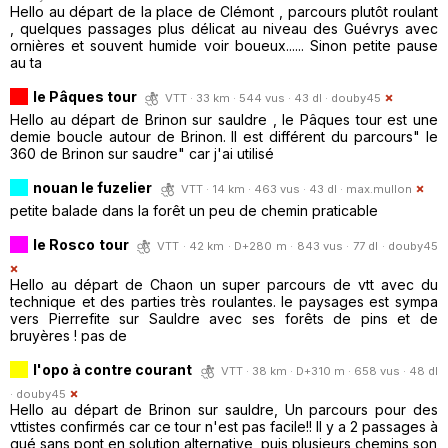
Hello au départ de la place de Clémont , parcours plutôt roulant
, quelques passages plus délicat au niveau des Guévrys avec
ornières et souvent humide voir boueux...... Sinon petite pause
au ta
le Pâques tour
VTT · 33 km · 544 vus · 43 dl ·
douby45
Hello au départ de Brinon sur sauldre , le Pâques tour est une
demie boucle autour de Brinon. Il est différent du parcours" le
360 de Brinon sur saudre" car j'ai utilisé
nouan le fuzelier
VTT · 14 km · 463 vus · 43 dl ·
max.mullon
petite balade dans la forêt un peu de chemin praticable
le Rosco tour
VTT · 42 km · D+280 m · 843 vus · 77 dl ·
douby45
Hello au départ de Chaon un super parcours de vtt avec du
technique et des parties très roulantes. le paysages est sympa
vers Pierrefite sur Sauldre avec ses forêts de pins et de
bruyères ! pas de
l'opo à contre courant
VTT · 38 km · D+310 m · 658 vus · 48 dl
·
douby45
Hello au départ de Brinon sur sauldre, Un parcours pour des
vttistes confirmés car ce tour n'est pas facile!! Il y a 2 passages à
gué sans pont en solution alternative, puis plusieurs chemins son