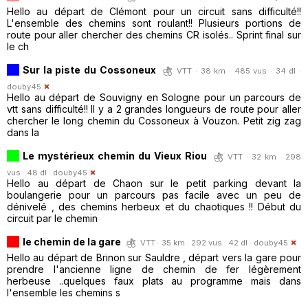
Hello au départ de Clémont pour un circuit sans difficulté!!
L'ensemble des chemins sont roulant!! Plusieurs portions de
route pour aller chercher des chemins CR isolés.. Sprint final sur
le ch
Sur la piste du Cossoneux
VTT · 38 km · 485 vus · 34 dl ·
douby45
Hello au départ de Souvigny en Sologne pour un parcours de
vtt sans difficulté!! Il y a 2 grandes longueurs de route pour aller
chercher le long chemin du Cossoneux à Vouzon. Petit zig zag
dans la
Le mystérieux chemin du Vieux Riou
VTT · 32 km · 298
vus · 48 dl ·
douby45
Hello au départ de Chaon sur le petit parking devant la
boulangerie pour un parcours pas facile avec un peu de
dénivelé , des chemins herbeux et du chaotiques !! Début du
circuit par le chemin
le chemin de la gare
VTT · 35 km · 292 vus · 42 dl ·
douby45
Hello au départ de Brinon sur Sauldre , départ vers la gare pour
prendre l'ancienne ligne de chemin de fer légèrement
herbeuse ..quelques faux plats au programme mais dans
l'ensemble les chemins s