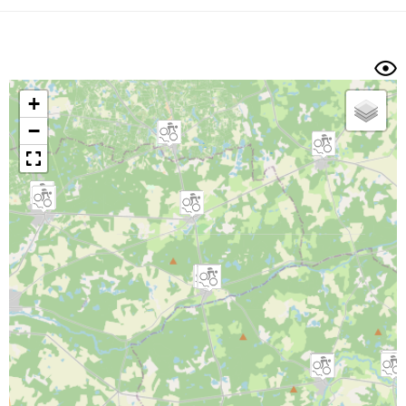
Dénivelé min/max
Auteur
Dossier
et
sous-dossiers
+
Trier par
−
Horodatage
Photos