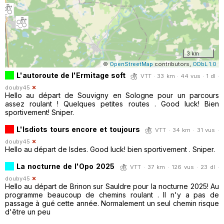
3 km
©
OpenStreetMap
contributors,
ODbL 1.0
L'autoroute de l'Ermitage soft
VTT · 33 km · 44 vus · 1 dl ·
douby45
Hello au départ de Souvigny en Sologne pour un parcours
assez roulant ! Quelques petites routes . Good luck! Bien
sportivement! Sniper.
L'Isdiots tours encore et toujours
VTT · 34 km · 31 vus ·
douby45
Hello au départ de Isdes. Good luck! bien sportivement . Sniper.
La nocturne de l'Opo 2025
VTT · 37 km · 126 vus · 23 dl ·
douby45
Hello au départ de Brinon sur Sauldre pour la nocturne 2025! Au
programme beaucoup de chemins roulant . Il n'y a pas de
passage à gué cette année. Normalement un seul chemin risque
d'être un peu