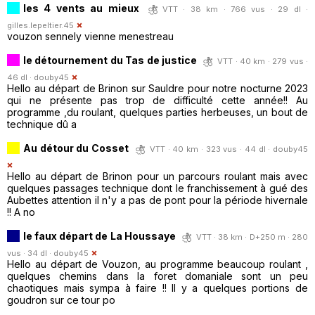
les 4 vents au mieux
VTT · 38 km · 766 vus · 29 dl ·
gilles.lepeltier.45
vouzon sennely vienne menestreau
le détournement du Tas de justice
VTT · 40 km · 279 vus ·
46 dl ·
douby45
Hello au départ de Brinon sur Sauldre pour notre nocturne 2023
qui ne présente pas trop de difficulté cette année!! Au
programme ,du roulant, quelques parties herbeuses, un bout de
technique dû a
Au détour du Cosset
VTT · 40 km · 323 vus · 44 dl ·
douby45
Hello au départ de Brinon pour un parcours roulant mais avec
quelques passages technique dont le franchissement à gué des
Aubettes attention il n'y a pas de pont pour la période hivernale
!! A no
le faux départ de La Houssaye
VTT · 38 km · D+250 m · 280
vus · 34 dl ·
douby45
Hello au départ de Vouzon, au programme beaucoup roulant ,
quelques chemins dans la foret domaniale sont un peu
chaotiques mais sympa à faire !! Il y a quelques portions de
goudron sur ce tour po