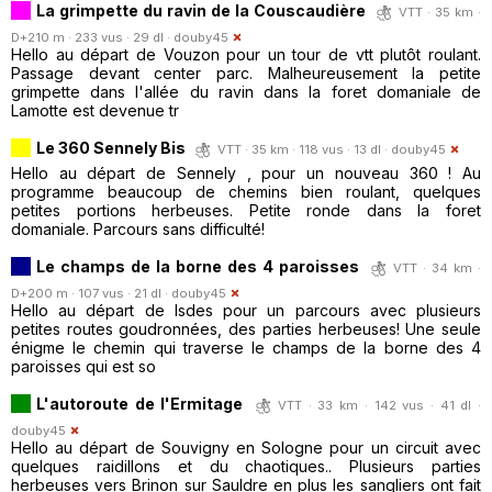
La grimpette du ravin de la Couscaudière
VTT · 35 km ·
D+210 m · 233 vus · 29 dl ·
douby45
Hello au départ de Vouzon pour un tour de vtt plutôt roulant.
Passage devant center parc. Malheureusement la petite
grimpette dans l'allée du ravin dans la foret domaniale de
Lamotte est devenue tr
Le 360 Sennely Bis
VTT · 35 km · 118 vus · 13 dl ·
douby45
Hello au départ de Sennely , pour un nouveau 360 ! Au
programme beaucoup de chemins bien roulant, quelques
petites portions herbeuses. Petite ronde dans la foret
domaniale. Parcours sans difficulté!
Le champs de la borne des 4 paroisses
VTT · 34 km ·
D+200 m · 107 vus · 21 dl ·
douby45
Hello au départ de Isdes pour un parcours avec plusieurs
petites routes goudronnées, des parties herbeuses! Une seule
énigme le chemin qui traverse le champs de la borne des 4
paroisses qui est so
L'autoroute de l'Ermitage
VTT · 33 km · 142 vus · 41 dl ·
douby45
Hello au départ de Souvigny en Sologne pour un circuit avec
quelques raidillons et du chaotiques.. Plusieurs parties
herbeuses vers Brinon sur Sauldre en plus les sangliers ont fait