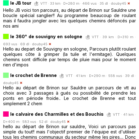
le JB tour
VTT · 33 km · D+280 m · 466 vus · 35 dl ·
douby45
Hello JB voici ton parcours, au départ de Brinon sur Sauldre une
boucle spécial sanglier!! Au programme beaucoup de roulant
mais il faudra jongler avec les quelques chemins défoncés par
nos ami
le 360° de souvigny en sologne
VTT · 39 km · D+310 m ·
693 vus · 69 dl ·
douby45
Hello au depart de Souvigny en sologne, Parcours plutôt roulant
quelques côte à grimper (la tuile et l'ermitage). Quelques
chemins sont difficile par temps de pluie mais pour le moment
rien d'impos
le crochet de Brenne
VTT · 41 km · D+290 m · 558 vus · 39 dl ·
douby45
Hello au départ de Brinon sur Sauldre un parcours de vtt au
choix avec 3 passages à gués ou possibilité de prendre les
ponts en période froide.. Le crochet de Brenne est tout
simplement 2 chem
le calvaire des Charmilles et des Bouchis
VTT · 41 km ·
D+400 m · 583 vus · 52 dl ·
douby45
hello au départ de Brinon sur sauldre, Voici un parcours pas
simple du tout!! mais l'objectif premier de l'équipe est d'utiliser
tous les chemins communaux du secteur même les pires.... Donc