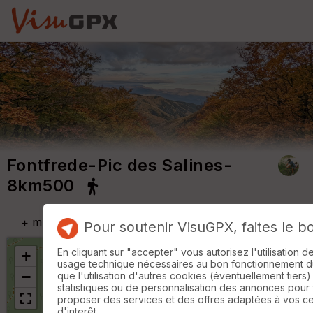
Fontfrede-Pic des Salines-
8km500
+
m
Pour soutenir VisuGPX, faites le b
En cliquant sur "accepter" vous autorisez l'utilisation 
+
usage technique nécessaires au bon fonctionnement du 
−
que l'utilisation d'autres cookies (éventuellement tiers)
statistiques ou de personnalisation des annonces pour
proposer des services et des offres adaptées à vos c
d'interêt.