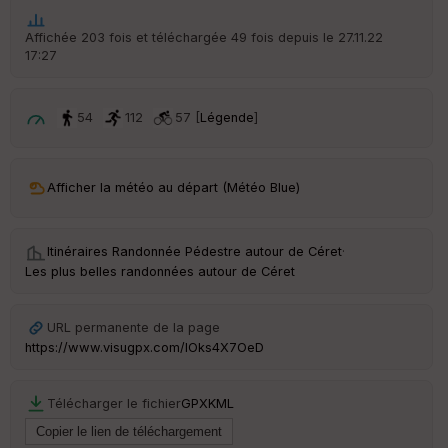
Affichée 203 fois et téléchargée 49 fois depuis le 27.11.22
17:27
54
112
57 [
Légende
]
Afficher la météo au départ (Météo Blue)
Itinéraires Randonnée Pédestre autour de
Céret
·
Les plus belles randonnées autour de Céret
URL permanente de la page
https://www.visugpx.com/IOks4X7OeD
Télécharger le fichier
GPX
KML