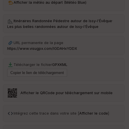
Afficher la météo au départ (Météo Blue)
ri
v
é
e
Itinéraires Randonnée Pédestre autour de
Issy-l'Évêque
·
Les plus belles randonnées autour de Issy-l'Évêque
Fil
tr
e
URL permanente de la page
P
https://www.visugpx.com/IGDAHxYDDX
OI
Télécharger le fichier
GPX
KML
C
ou
le
ur
Afficher le QRCode pour téléchargement sur mobile
Ep
Intégrez cette trace dans votre site [
Afficher le code
]
ai
ss
eu