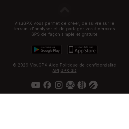
VisuGPX vous permet de créer, de suivre sur le
terrain, d'analyser et de partager vos itinéraires
GPS de façon simple et gratuite
© 2026 VisuGPX
Aide
Politique de confidentialité
API
GPX 3D