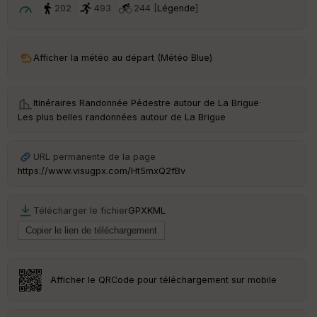
t
202
493
244 [
Légende
]
ar
ri
v
Afficher la météo au départ (Météo Blue)
é
e
Itinéraires Randonnée Pédestre autour de
La Brigue
·
C
Les plus belles randonnées autour de La Brigue
ou
le
ur
URL permanente de la page
https://www.visugpx.com/Ht5mxQ2fBv
Télécharger le fichier
GPX
KML
Ep
ai
ss
eu
r
Afficher le QRCode pour téléchargement sur mobile
Tr
an