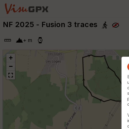
NF 2025 - Fusion 3 traces
+
m
+
−