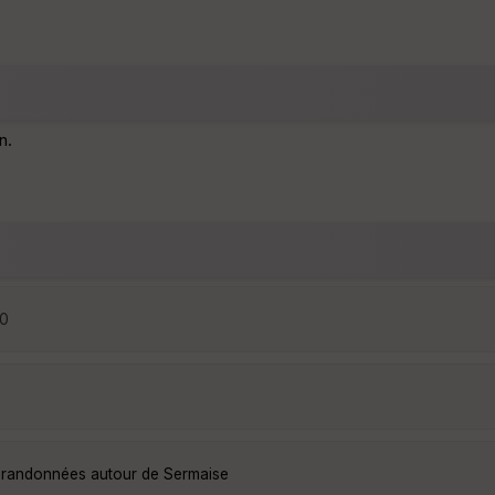
n.
00
s randonnées autour de Sermaise