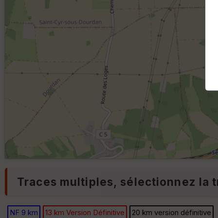
Traces multiples, sélectionnez la t
NF 9 km
13 km Version Définitive
20 km version définitive