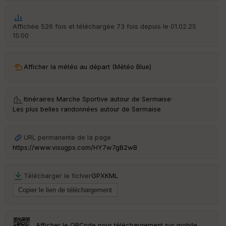
ur
Affichée 526 fois et téléchargée 73 fois depuis le 01.02.25
15:00
Ep
ai
Afficher la météo au départ (Météo Blue)
ss
eu
r
Itinéraires Marche Sportive autour de
Sermaise
·
Les plus belles randonnées autour de Sermaise
Tr
an
sp
URL permanente de la page
ar
https://www.visugpx.com/HY7w7gB2wB
en
ce
Télécharger le fichier
GPX
KML
Po
int
illé
s
Afficher le QRCode pour téléchargement sur mobile