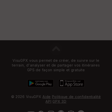
et
Vi
e
w
VisuGPX vous permet de créer, de suivre sur le
terrain, d'analyser et de partager vos itinéraires
GPS de façon simple et gratuite
© 2026 VisuGPX
Aide
Politique de confidentialité
API
GPX 3D