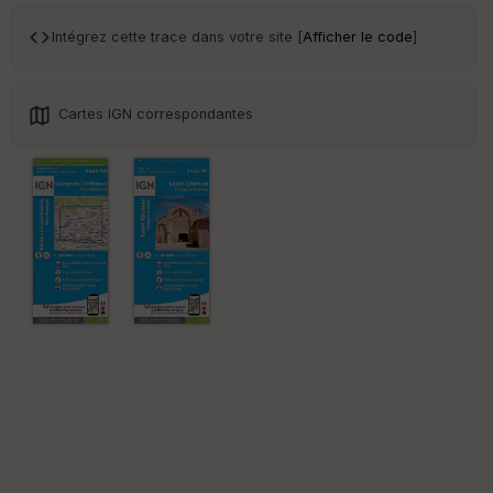
r
Intégrez cette trace dans votre site [
Afficher le code
]
Tr
an
sp
Cartes IGN correspondantes
ar
en
ce
Po
int
illé
s
S
e
n
s
St
re