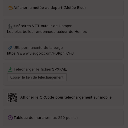
ri
v
Afficher la météo au départ (Météo Blue)
é
e
Itinéraires VTT autour de
Homps
·
Fil
Les plus belles randonnées autour de Homps
tr
e
P
URL permanente de la page
OI
https://www.visugpx.com/HDRprTCFiJ
C
Télécharger le fichier
GPX
KML
ou
le
ur
Afficher le QRCode pour téléchargement sur mobile
Ep
ai
Tableau de marche
(max 250 points)
ss
eu