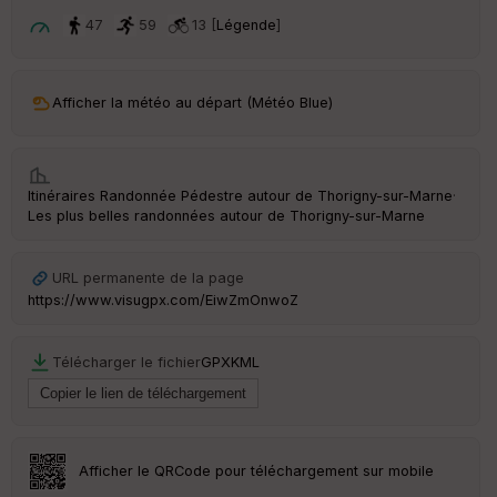
p
ar
47
59
13 [
Légende
]
t
ar
Afficher la météo au départ (Météo Blue)
ri
v
é
e
Itinéraires Randonnée Pédestre autour de
Thorigny-sur-Marne
·
C
Les plus belles randonnées autour de Thorigny-sur-Marne
ou
le
ur
URL permanente de la page
https://www.visugpx.com/EiwZmOnwoZ
Télécharger le fichier
GPX
KML
Ep
ai
ss
eu
r
Afficher le QRCode pour téléchargement sur mobile