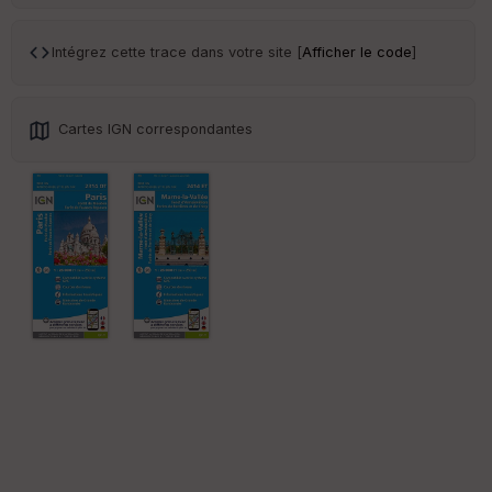
Tr
an
sp
Intégrez cette trace dans votre site [
Afficher le code
]
ar
en
ce
Cartes IGN correspondantes
Po
int
illé
s
S
e
n
s
St
re
et
Vi
e
w