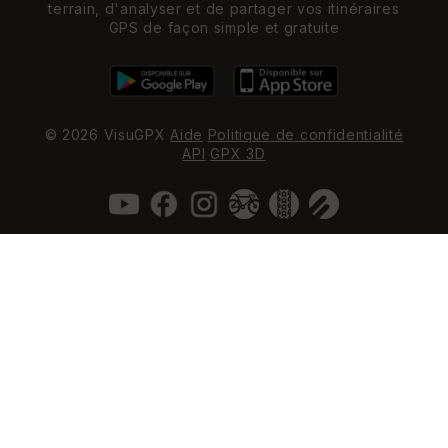
terrain, d'analyser et de partager vos itinéraires
GPS de façon simple et gratuite
© 2026 VisuGPX
Aide
Politique de confidentialité
API
GPX 3D