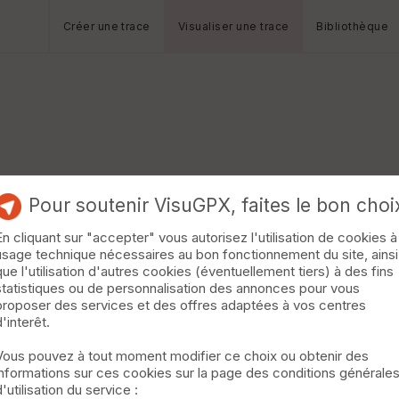
Créer une trace
Visualiser une trace
Bibliothèque
Pour soutenir VisuGPX, faites le bon choi
En cliquant sur "accepter" vous autorisez l'utilisation de cookies à
usage technique nécessaires au bon fonctionnement du site, ainsi
que l'utilisation d'autres cookies (éventuellement tiers) à des fins
statistiques ou de personnalisation des annonces pour vous
proposer des services et des offres adaptées à vos centres
d'interêt.
Vous pouvez à tout moment modifier ce choix ou obtenir des
informations sur ces cookies sur la page des conditions générale
d'utilisation du service :