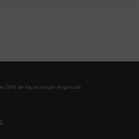
St
re
et
Vi
e
w
res GPS de façon simple et gratuite
D