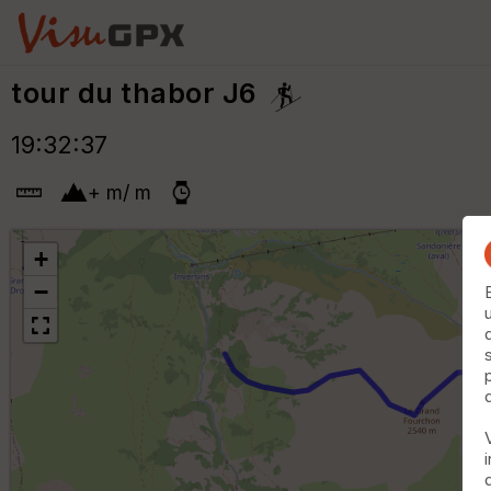
tour du thabor J6
19:32:37
+
m
/
m
+
−