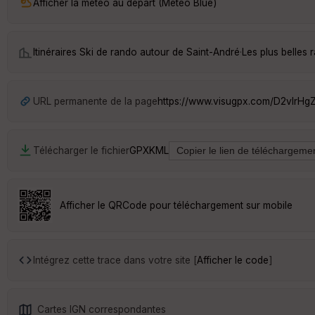
Afficher la météo au départ (Météo Blue)
Itinéraires Ski de rando autour de
Saint-André
·
Les plus belles
URL permanente de la page
https://www.visugpx.com/D2vIrHg
Télécharger le fichier
GPX
KML
Afficher le QRCode pour téléchargement sur mobile
Intégrez cette trace dans votre site [
Afficher le code
]
Cartes IGN correspondantes