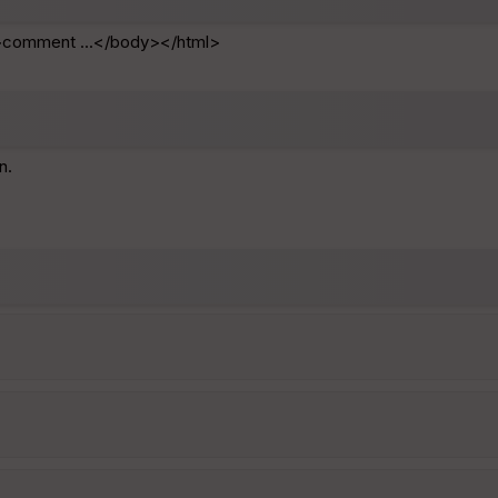
>comment ...</body></html>
n.