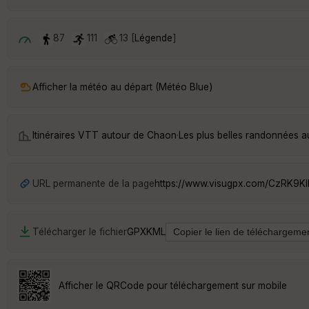
87
111
13 [
Légende
]
Afficher la météo au départ (Météo Blue)
Itinéraires VTT autour de
Chaon
·
Les plus belles randonnées 
URL permanente de la page
https://www.visugpx.com/CzRK9K
Télécharger le fichier
GPX
KML
Afficher le QRCode pour téléchargement sur mobile