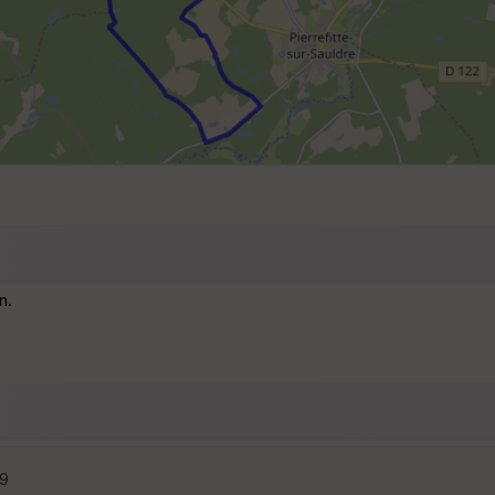
n.
59