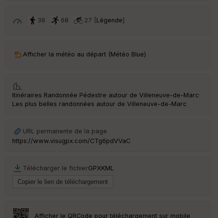
p
ar
t
39
68
27 [
Légende
]
ar
ri
v
Afficher la météo au départ (Météo Blue)
é
e
C
Itinéraires Randonnée Pédestre autour de
Villeneuve-de-Marc
·
ou
Les plus belles randonnées autour de Villeneuve-de-Marc
le
ur
URL permanente de la page
https://www.visugpx.com/CTg6pdVVaC
Ep
Télécharger le fichier
GPX
KML
ai
ss
eu
r
Afficher le QRCode pour téléchargement sur mobile