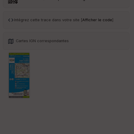
Tr
an
sp
ar
Intégrez cette trace dans votre site [
Afficher le code
]
en
ce
Cartes IGN correspondantes
Po
int
illé
s
S
e
n
s
St
re
et
Vi
e
w