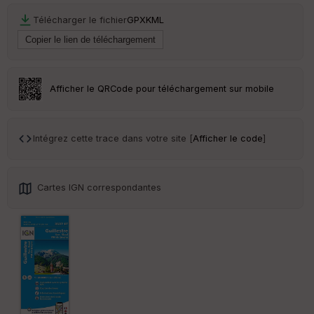
C
Télécharger le fichier
GPX
KML
ou
le
ur
Afficher le QRCode pour téléchargement sur mobile
Ep
ai
Intégrez cette trace dans votre site [
Afficher le code
]
ss
eu
r
Cartes IGN correspondantes
Tr
an
sp
ar
en
ce
Po