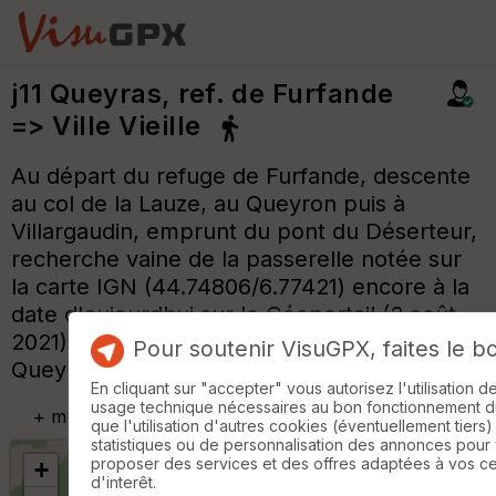
j11 Queyras, ref. de Furfande
=> Ville Vieille
Au départ du refuge de Furfande, descente
au col de la Lauze, au Queyron puis à
Villargaudin, emprunt du pont du Déserteur,
recherche vaine de la passerelle notée sur
la carte IGN (44.74806/6.77421) encore à la
date d'aujourdhui sur le Géoportail (2 août
2021), emprunt de la D 947, Château-
Pour soutenir VisuGPX, faites le b
Queyras et arrivée à Ville-Vieille.
En cliquant sur "accepter" vous autorisez l'utilisation 
usage technique nécessaires au bon fonctionnement du 
+
m
que l'utilisation d'autres cookies (éventuellement tiers)
statistiques ou de personnalisation des annonces pour
proposer des services et des offres adaptées à vos c
+
d'interêt.