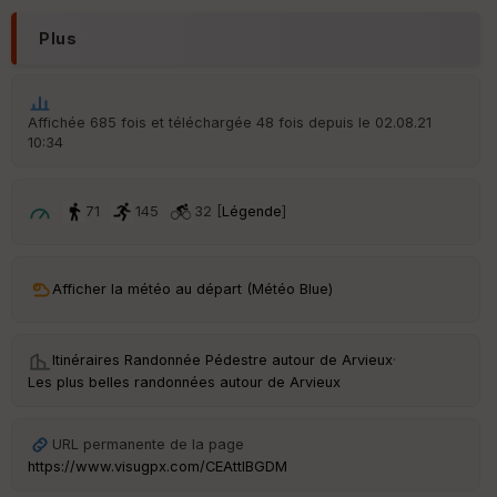
N
Plus
Aff
ic
he
r
Affichée 685 fois et téléchargée 48 fois depuis le 02.08.21
d
10:34
é
p
ar
t
71
145
32 [
Légende
]
ar
ri
v
Afficher la météo au départ (Météo Blue)
é
e
Itinéraires Randonnée Pédestre autour de
Arvieux
·
Fil
Les plus belles randonnées autour de Arvieux
tr
e
P
URL permanente de la page
OI
https://www.visugpx.com/CEAttlBGDM