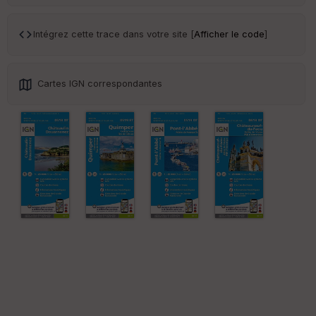
Ep
Intégrez cette trace dans votre site [
Afficher le code
]
ai
ss
eu
r
Cartes IGN correspondantes
Tr
an
sp
ar
en
ce
Po
int
illé
s
S
e
n