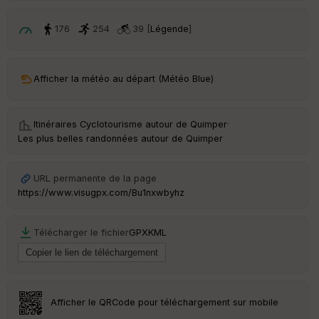
é
p
ar
176
254
39 [
Légende
]
t
ar
Afficher la météo au départ (Météo Blue)
ri
v
é
e
Itinéraires Cyclotourisme autour de
Quimper
·
Les plus belles randonnées autour de Quimper
Fil
tr
e
URL permanente de la page
P
https://www.visugpx.com/Bu1nxwbyhz
OI
Télécharger le fichier
GPX
KML
C
ou
le
ur
Afficher le QRCode pour téléchargement sur mobile