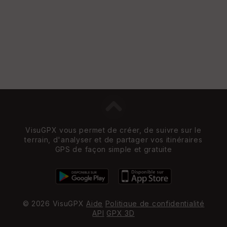
s
St
re
et
Vi
e
w
VisuGPX vous permet de créer, de suivre sur le
terrain, d'analyser et de partager vos itinéraires
GPS de façon simple et gratuite
© 2026 VisuGPX
Aide
Politique de confidentialité
API
GPX 3D