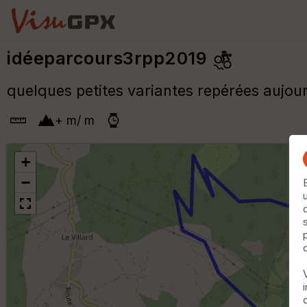
idéeparcours3rpp2019
quelques petites variantes repérées aujour
+
m
/
m
+
−