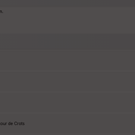
n.
tour de Crots