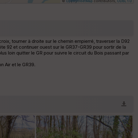
©
OpenStreetMap
contributors,
ODbL 1.0
Af
fic
he
r
d
é
croix, tourner à droite sur le chemin empierré, traverser la D92
p
côte 92 et continuer ouest sur le GR37-GR39 pour sortir de la
ar
lus loin quitter le GR pour suivre le circuit du Bois passant par
t
on Air et le GR39.
ar
ri
v
é
e
Fil
tr
e
P
OI