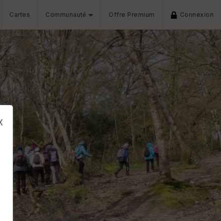
Cartes
Communauté
Offre Premium
Connexion
x
s