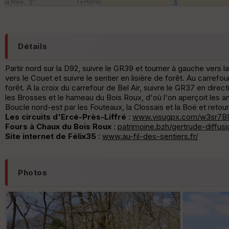
Détails
Partir nord sur la D92, suivre le GR39 et tourner à gauche vers la
vers le Couet et suivre le sentier en lisière de forêt. Au carref
forêt. A la croix du carrefour de Bel Air, suivre le GR37 en direct
les Brosses et le hameau du Bois Roux, d'où l'on aperçoit les a
Boucle nord-est par les Fouteaux, la Clossais et la Boë et retour
Les circuits d'Ercé-Près-Liffré
:
www.visugpx.com/w3sr7B
Fours à Chaux du Bois Roux
:
patrimoine.bzh/gertrude-diffusi
Site internet de Félix35
:
www.au-fil-des-sentiers.fr/
Photos