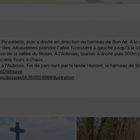
 Picauderie, puis à droite en direction du hameau de Bon Air. A la 
our des Jubauderies prendre l'allée forestière à gauche jusqu'à la 
ion de la vallée du Riclon. A l'Aubriais, tourner à droite puis 300m p
nciens fours à chaux.
 à l'Aubriais. Fin de parcours par la lande Honoré, le hameau de B
IqDq#save
on/dossier/IA35000498#illustration