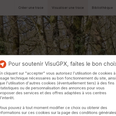
Créer une trace
Visualiser une trace
Bibliothèque
Pour soutenir VisuGPX, faites le bon choi
En cliquant sur "accepter" vous autorisez l'utilisation de cookies à
usage technique nécessaires au bon fonctionnement du site, ainsi
que l'utilisation d'autres cookies (éventuellement tiers) à des fins
statistiques ou de personnalisation des annonces pour vous
proposer des services et des offres adaptées à vos centres
d'interêt.
Vous pouvez à tout moment modifier ce choix ou obtenir des
informations sur ces cookies sur la page des conditions générale