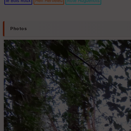
le Bois Roux
Hen Herveleu
Rote Huguenots
Photos