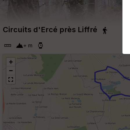
Circuits d'Ercé près Liffré
+
m
+
−