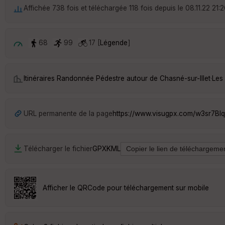
Affichée 738 fois et téléchargée 118 fois depuis le 08.11.22 21:
68
99
17 [
Légende
]
Itinéraires Randonnée Pédestre autour de
Chasné-sur-Illet
·
Les
URL permanente de la page
https://www.visugpx.com/w3sr7BI
Télécharger le fichier
GPX
KML
Afficher le QRCode pour téléchargement sur mobile