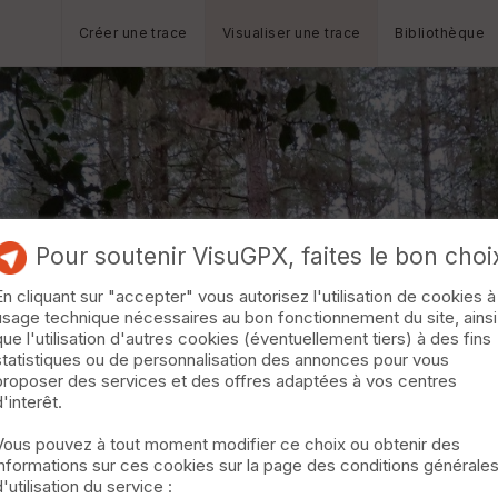
Créer une trace
Visualiser une trace
Bibliothèque
Pour soutenir VisuGPX, faites le bon choi
En cliquant sur "accepter" vous autorisez l'utilisation de cookies à
usage technique nécessaires au bon fonctionnement du site, ainsi
que l'utilisation d'autres cookies (éventuellement tiers) à des fins
statistiques ou de personnalisation des annonces pour vous
proposer des services et des offres adaptées à vos centres
d'interêt.
Vous pouvez à tout moment modifier ce choix ou obtenir des
informations sur ces cookies sur la page des conditions générale
d'utilisation du service :