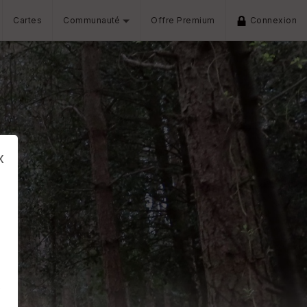
Cartes
Communauté
Offre Premium
Connexion
x
s