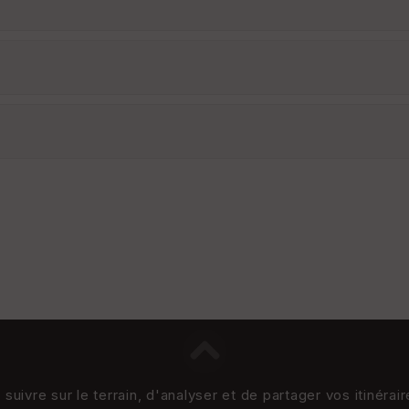
uivre sur le terrain, d'analyser et de partager vos itinérai