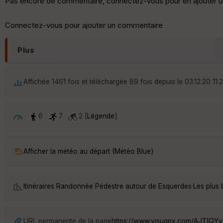
Pas encore de commentaire, connectez-vous pour en ajouter u
Connectez-vous pour ajouter un commentaire
Plus
Affichée 1461 fois et téléchargée 89 fois depuis le 03.12.20 11:
6
7
2 [
Légende
]
Afficher la météo au départ (Météo Blue)
Itinéraires Randonnée Pédestre autour de
Esquerdes
·
Les plus
URL permanente de la page
https://www.visugpx.com/AJTIQY