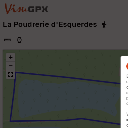
La Poudrerie d'Esquerdes
+
−