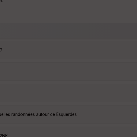
n.
27
 belles randonnées autour de Esquerdes
y2NK