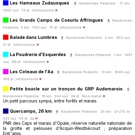
Les Hameaux Zudausques
Randonnée Pédestre · 11 km ·
1000 vus · 73 dl ·
infotourisme
Les Grands Camps de Coeurlu Affringues
Randonnée
Pédestre · 5 km · 1102 vus · 75 dl ·
infotourisme
Balade dans Lumbres
Randonnée Pédestre · 2 km · 954 vus ·
51 dl ·
infotourisme
La Poudrerie d'Esquerdes
Randonnée Pédestre · 1 km · 1461
vus · 89 dl ·
infotourisme
Les Coteaux de l'Aa
Randonnée Pédestre · 13 km · 1848 vus ·
189 dl ·
infotourisme
Petite boucle sur un tronçon du GRP Audomarois
Randonnée Pédestre · 18 km · 344 vus · 34 dl ·
Nico.martel
Un petit parcours sympa, entre forêts et marais.
Quercamps, 26 km
Randonnée Pédestre · 26 km · D+270 m ·
532 vus · 54 dl ·
jlq
PNR des Caps et marais d'Opale, réserve naturelle nationale de
la grotte et pelouses d'Acquin-Westbécourt ; préparation
Entr'amis.