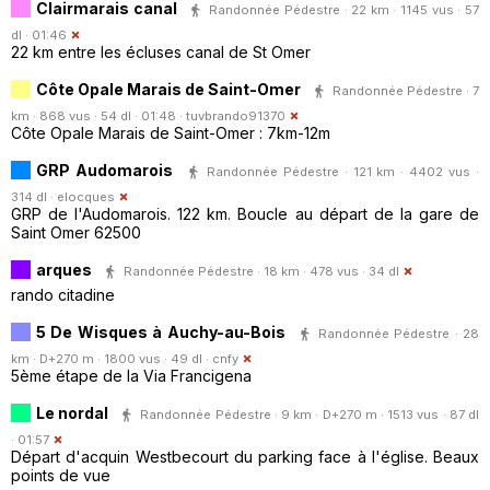
Clairmarais canal
Randonnée Pédestre · 22 km · 1145 vus · 57
dl · 01:46
22 km entre les écluses canal de St Omer
Côte Opale Marais de Saint-Omer
Randonnée Pédestre · 7
km · 868 vus · 54 dl · 01:48 ·
tuvbrando91370
Côte Opale Marais de Saint-Omer : 7km-12m
GRP Audomarois
Randonnée Pédestre · 121 km · 4402 vus ·
314 dl ·
elocques
GRP de l'Audomarois. 122 km. Boucle au départ de la gare de
Saint Omer 62500
arques
Randonnée Pédestre · 18 km · 478 vus · 34 dl
rando citadine
5 De Wisques à Auchy-au-Bois
Randonnée Pédestre · 28
km · D+270 m · 1800 vus · 49 dl ·
cnfy
5ème étape de la Via Francigena
Le nordal
Randonnée Pédestre · 9 km · D+270 m · 1513 vus · 87 dl
· 01:57
Départ d'acquin Westbecourt du parking face à l'église. Beaux
points de vue