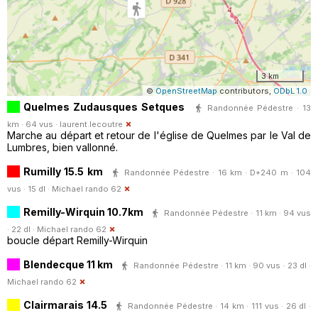
3 km
©
OpenStreetMap
contributors,
ODbL 1.0
Quelmes Zudausques Setques
Randonnée Pédestre · 13
km · 64 vus ·
laurent.lecoutre
Marche au départ et retour de l'église de Quelmes par le Val de
Lumbres, bien vallonné.
Rumilly 15.5 km
Randonnée Pédestre · 16 km · D+240 m · 104
vus · 15 dl ·
Michael rando 62
Remilly-Wirquin 10.7km
Randonnée Pédestre · 11 km · 94 vus
· 22 dl ·
Michael rando 62
boucle départ Remilly-Wirquin
Blendecque 11 km
Randonnée Pédestre · 11 km · 90 vus · 23 dl ·
Michael rando 62
Clairmarais 14.5
Randonnée Pédestre · 14 km · 111 vus · 26 dl ·