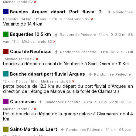
Michael rando 62
Boucles Arques départ Port fluvial 2
Randonnée
Pédestre · 14 km · 112 vus · 18 dl ·
Michael rando 62
Variante de 14.4 km
Esquerdes 10.5 km
Randonnée Pédestre · 11 km · D+210 m · 88
vus · 15 dl ·
Michael rando 62
Canal de Neufossé
Randonnée Pédestre · 11 km · 98 vus · 21 dl
·
Michael rando 62
boucle au départ du canal de Neufossé à Saint-Omer de 11 Km
Bouche départ port fluvial Arques
Randonnée Pédestre ·
12 km · 113 vus · 16 dl ·
Michael rando 62
petite boucle de 12.3 km au départ du port fluvial d'Arques en
direction de l'étang de Malove puis la forêt de Clairmarais
Clairmarais
Randonnée Pédestre · 4 km · 99 vus · 22 dl · 00:56 ·
Michael rando 62
Petite boucle au départ de la grange nature à Clairmarais de 4.4
Km
Saint-Martin au Laert
Randonnée Pédestre · 14 km · 96 vus ·