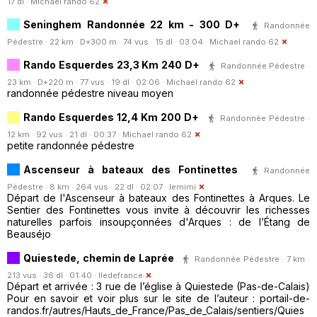
17 dl ·
Michael rando 62
Seninghem Randon​née 22 km - 300 D+
Randonnée
Pédestre · 22 km · D+300 m · 74 vus · 15 dl · 03:04 ·
Michael rando 62
Rando Esquerdes 23,3 Km 240 D+
Randonnée Pédestre ·
23 km · D+220 m · 77 vus · 19 dl · 02:06 ·
Michael rando 62
randonnée pédestre niveau moyen
Rando Esquerdes 12,4 Km 200 D+
Randonnée Pédestre ·
12 km · 92 vus · 21 dl · 00:37 ·
Michael rando 62
petite randonnée pédestre
Ascenseur à bateaux des Fontinettes
Randonnée
Pédestre · 8 km · 264 vus · 22 dl · 02:07 ·
lemimi
Départ de l'Ascenseur à bateaux des Fontinettes à Arques. Le
Sentier des Fontinettes vous invite à découvrir les richesses
naturelles parfois insoupçonnées d'Arques : de l’Étang de
Beauséjo
Quiestede, chemin de Laprée
Randonnée Pédestre · 7 km ·
213 vus · 36 dl · 01:40 ·
Iledefrance
Départ et arrivée : 3 rue de l’église à Quiestede (Pas-de-Calais)
Pour en savoir et voir plus sur le site de l’auteur : portail-de-
randos.fr/autres/Hauts_de_France/Pas_de_Calais/sentiers/Quies