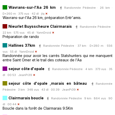
Wavrans-sur-l'Aa 26 km
Randonnée Pédestre · 26 km ·
D+260 m · 375 vus · 42 dl ·
jlq
Wavrans-sur-l'Aa 26 km, préparation Entr'amis.
Nieurlet Buysscheure Clairmarais
Randonnée Pédestre ·
22 km · 575 vus · 45 dl ·
YannDroid
Préparation de rando
Hallines 37km
Randonnée Pédestre · 37 km · D+280 m · 556
vus · 55 dl ·
YannDroid
Randonnée pour avoir les carrés Statshunters qui me manquent
entre Saint Omer et le trail des coteaux de l'Aa
sejour côte d'opale
Randonnée Pédestre · 4 km · 373 vus · 35
dl · 00:53 ·
JeanPi39
sejour côte d'opale ,marais en bâteau
Randonnée
Pédestre · 3 km · 348 vus · 43 dl · 00:39 ·
JeanPi39
Clairmarais boucle
Randonnée Pédestre · 9 km · 864 vus · 90
dl · 00:44
Boucle dans la forêt de Clairmarais 9.5Km