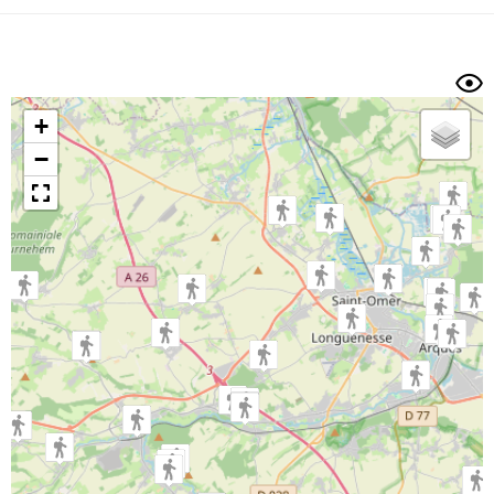
Dénivelé min/max
Auteur
Dossier
et
sous-dossiers
+
Trier par
−
Horodatage
Photos