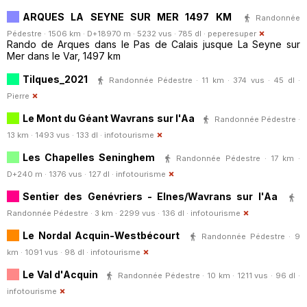
ARQUES LA SEYNE SUR MER 1497 KM
Randonnée
Pédestre · 1506 km · D+18970 m · 5232 vus · 785 dl ·
peperesuper
Rando de Arques dans le Pas de Calais jusque La Seyne sur
Mer dans le Var, 1497 km
Tilques_2021
Randonnée Pédestre · 11 km · 374 vus · 45 dl ·
Pierre
Le Mont du Géant Wavrans sur l'Aa
Randonnée Pédestre ·
13 km · 1493 vus · 133 dl ·
infotourisme
Les Chapelles Seninghem
Randonnée Pédestre · 17 km ·
D+240 m · 1376 vus · 127 dl ·
infotourisme
Sentier des Genévriers - Elnes/Wavrans sur l'Aa
Randonnée Pédestre · 3 km · 2299 vus · 136 dl ·
infotourisme
Le Nordal Acquin-Westbécourt
Randonnée Pédestre · 9
km · 1091 vus · 98 dl ·
infotourisme
Le Val d'Acquin
Randonnée Pédestre · 10 km · 1211 vus · 96 dl ·
infotourisme