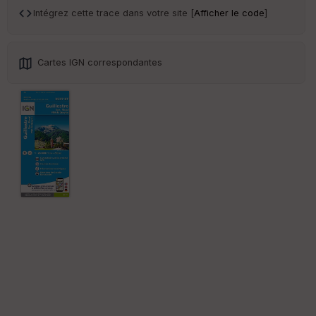
sp
Intégrez cette trace dans votre site [
Afficher le code
]
ar
en
ce
Cartes IGN correspondantes
Po
int
illé
s
S
e
n
s
St
re
et
Vi
e
w