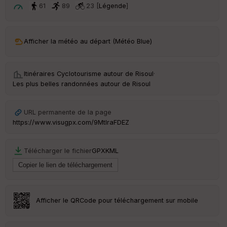
t
61
89
23 [
Légende
]
ar
ri
v
Afficher la météo au départ (Météo Blue)
é
e
Itinéraires Cyclotourisme autour de
Risoul
·
C
Les plus belles randonnées autour de Risoul
ou
le
ur
URL permanente de la page
https://www.visugpx.com/9MtIraFDEZ
Télécharger le fichier
GPX
KML
Ep
ai
ss
eu
r
Afficher le QRCode pour téléchargement sur mobile
Tr
an