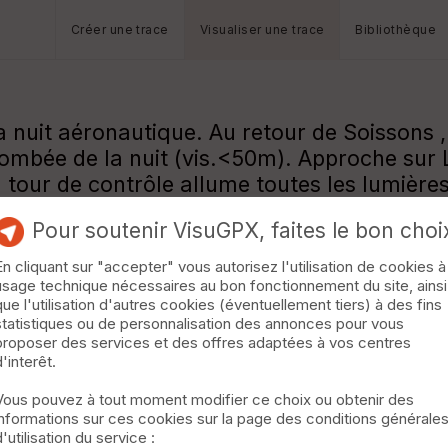
Créer une trace
Visualiser une trace
Bibliothèque
 nuit aéronautique. Au retour de Soissons ,
 tombée de la nuit (vis.<50m). Approche sur
tour de contrôle allume toutes les lumières 
Pour soutenir VisuGPX, faites le bon choi
En cliquant sur "accepter" vous autorisez l'utilisation de cookies à
usage technique nécessaires au bon fonctionnement du site, ainsi
que l'utilisation d'autres cookies (éventuellement tiers) à des fins
statistiques ou de personnalisation des annonces pour vous
proposer des services et des offres adaptées à vos centres
d'interêt.
Vous pouvez à tout moment modifier ce choix ou obtenir des
informations sur ces cookies sur la page des conditions générale
d'utilisation du service :