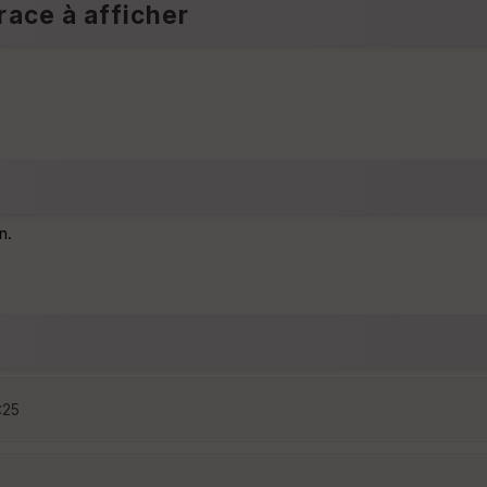
race à afficher
n.
:25