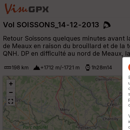
Vol SOISSONS_14-12-2013
Retour Soissons quelques minutes avant la
de Meaux en raison du brouillard et de la
QNH. DP en difficulté au nord de Meaux, la 
198 km
+
1712
m
/
-1721
m
1h28m14
+
−