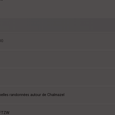
:00
 belles randonnées autour de Chalmazel
aFTZW