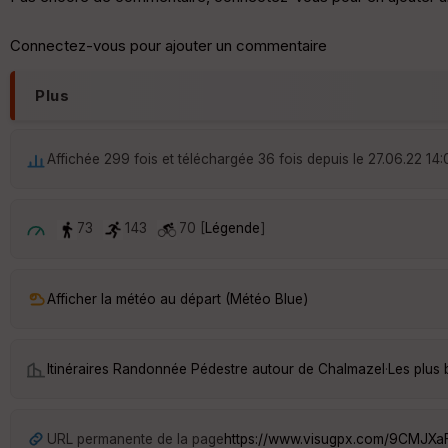
Connectez-vous pour ajouter un commentaire
Plus
Affichée 299 fois et téléchargée 36 fois depuis le 27.06.22 14
73
143
70 [
Légende
]
Afficher la météo au départ (Météo Blue)
Itinéraires Randonnée Pédestre autour de
Chalmazel
·
Les plus
URL permanente de la page
https://www.visugpx.com/9CMJX