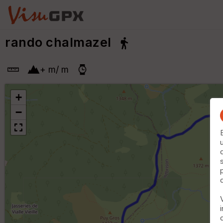
rando chalmazel
+
m
/
m
+
−