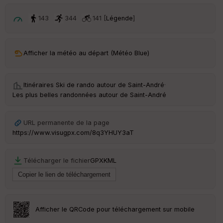
p
ar
t
143
344
141 [
Légende
]
ar
ri
v
Afficher la météo au départ (Météo Blue)
é
e
Itinéraires Ski de rando autour de
Saint-André
·
C
Les plus belles randonnées autour de Saint-André
ou
le
ur
URL permanente de la page
https://www.visugpx.com/8q3YHUY3aT
Télécharger le fichier
GPX
KML
Ep
ai
ss
eu
r
Afficher le QRCode pour téléchargement sur mobile