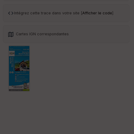
Tr
an
sp
Intégrez cette trace dans votre site [
Afficher le code
]
ar
en
ce
Cartes IGN correspondantes
Po
int
illé
s
S
e
n
s
St
re
et
Vi
e
w