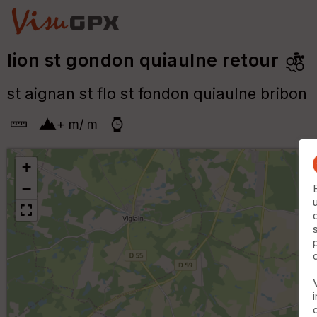
lion st gondon quiaulne retour
st aignan st flo st fondon quiaulne bribon
+
m
/
m
+
−