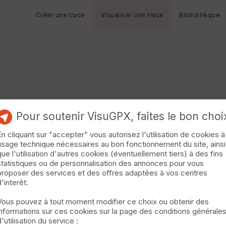
Créer une trace
Visualiser une trace
Bibliothèque
Pour soutenir VisuGPX, faites le bon choi
En cliquant sur "accepter" vous autorisez l'utilisation de cookies à
usage technique nécessaires au bon fonctionnement du site, ainsi
que l'utilisation d'autres cookies (éventuellement tiers) à des fins
statistiques ou de personnalisation des annonces pour vous
proposer des services et des offres adaptées à vos centres
d'interêt.
Vous pouvez à tout moment modifier ce choix ou obtenir des
informations sur ces cookies sur la page des conditions générale
d'utilisation du service :