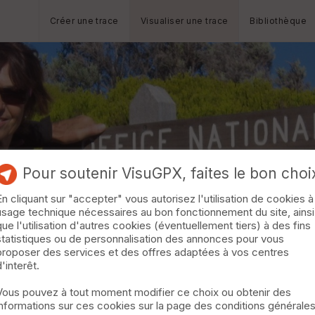
Créer une trace
Visualiser une trace
Bibliothèque
Pour soutenir VisuGPX, faites le bon choi
En cliquant sur "accepter" vous autorisez l'utilisation de cookies à
usage technique nécessaires au bon fonctionnement du site, ainsi
que l'utilisation d'autres cookies (éventuellement tiers) à des fins
statistiques ou de personnalisation des annonces pour vous
proposer des services et des offres adaptées à vos centres
d'interêt.
Vous pouvez à tout moment modifier ce choix ou obtenir des
informations sur ces cookies sur la page des conditions générale