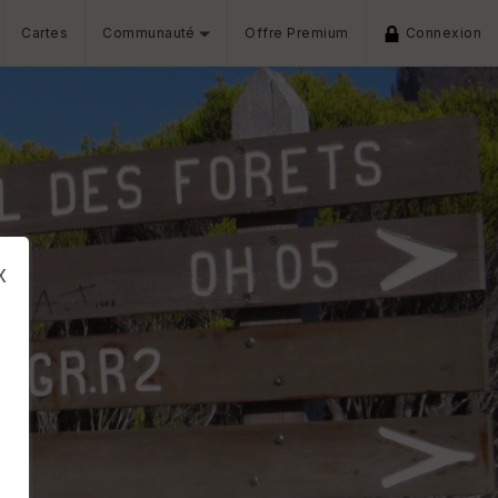
Cartes
Communauté
Offre Premium
Connexion
x
s