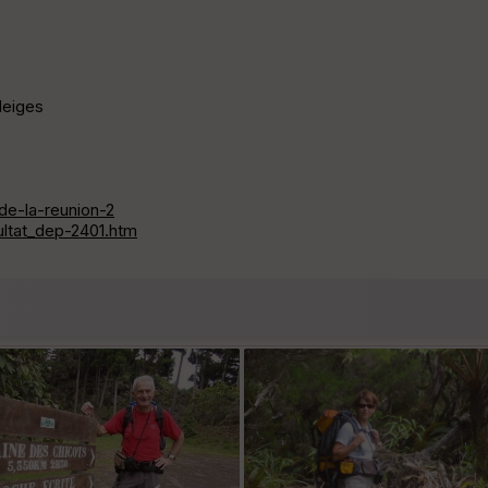
Neiges
-de-la-reunion-2
ltat_dep-2401.htm