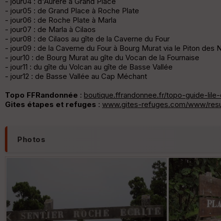
- jour04 : d'Aurère à Grand Place
- jour05 : de Grand Place à Roche Plate
- jour06 : de Roche Plate à Marla
- jour07 : de Marla à Cilaos
- jour08 : de Cilaos au gîte de la Caverne du Four
- jour09 : de la Caverne du Four à Bourg Murat via le Piton des 
- jour10 : de Bourg Murat au gîte du Vocan de la Fournaise
- jour11 : du gîte du Volcan au gîte de Basse Vallée
- jour12 : de Basse Vallée au Cap Méchant
Topo FFRandonnée
:
boutique.ffrandonnee.fr/topo-guide-lile
Gites étapes et refuges
:
www.gites-refuges.com/www/resu
Photos