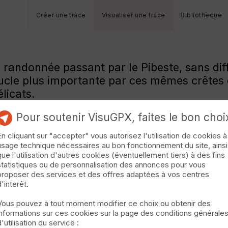
Créer une trace
Visualiser une trace
Bibliothèque
 randonnée passant par le Pibeste, sans dif
boucle plus importante par ces mêmes crête
licats.
Pour soutenir VisuGPX, faites le bon choi
En cliquant sur "accepter" vous autorisez l'utilisation de cookies à
usage technique nécessaires au bon fonctionnement du site, ainsi
que l'utilisation d'autres cookies (éventuellement tiers) à des fins
statistiques ou de personnalisation des annonces pour vous
proposer des services et des offres adaptées à vos centres
d'interêt.
Vous pouvez à tout moment modifier ce choix ou obtenir des
informations sur ces cookies sur la page des conditions générale
d'utilisation du service :