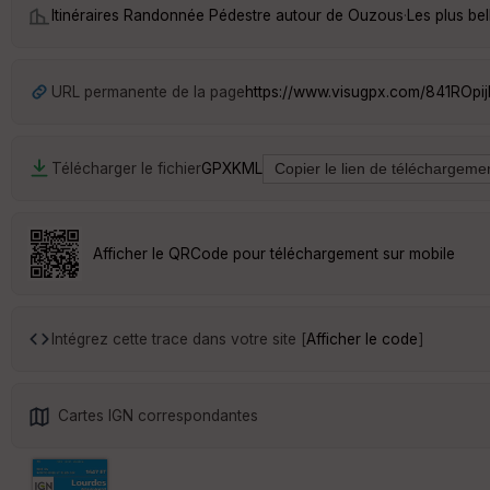
Itinéraires Randonnée Pédestre autour de
Ouzous
·
Les plus be
URL permanente de la page
https://www.visugpx.com/841ROpij
Télécharger le fichier
GPX
KML
Afficher le QRCode pour téléchargement sur mobile
Intégrez cette trace dans votre site [
Afficher le code
]
Cartes IGN correspondantes