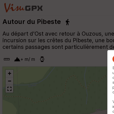
Autour du Pibeste
Au départ d'Ost avec retour à Ouzous, une
incursion sur les crêtes du Pibeste, une 
certains passages sont particulièrement dé
+
m
/
m
+
−