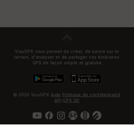
VisuGPX vous permet de créer, de suivre sur le
terrain, d'analyser et de partager vos itinéraires
GPS de façon simple et gratuite
© 2026 VisuGPX
Aide
Politique de confidentialité
API
GPX 3D