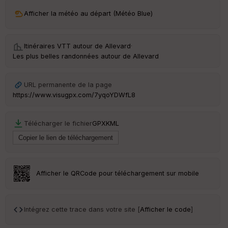
ri
v
Afficher la météo au départ (Météo Blue)
é
e
Itinéraires VTT autour de
Allevard
·
C
Les plus belles randonnées autour de Allevard
ou
le
ur
URL permanente de la page
https://www.visugpx.com/7yqoYDWfL8
Télécharger le fichier
GPX
KML
Ep
ai
ss
eu
r
Afficher le QRCode pour téléchargement sur mobile
Tr
an
sp
Intégrez cette trace dans votre site [
Afficher le code
]
ar
en