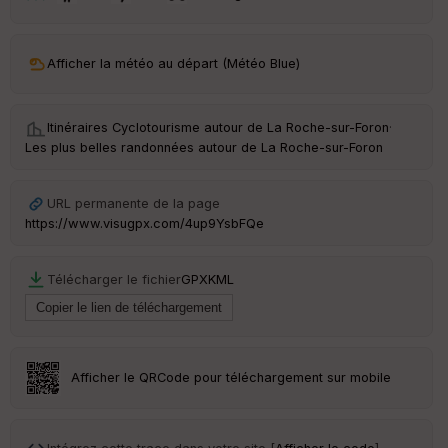
t
ar
Afficher la météo au départ (Météo Blue)
ri
v
é
e
Itinéraires Cyclotourisme autour de
La Roche-sur-Foron
·
Les plus belles randonnées autour de La Roche-sur-Foron
C
ou
le
URL permanente de la page
ur
https://www.visugpx.com/4up9YsbFQe
Télécharger le fichier
GPX
KML
Ep
ai
ss
eu
r
Afficher le QRCode pour téléchargement sur mobile
Tr
an