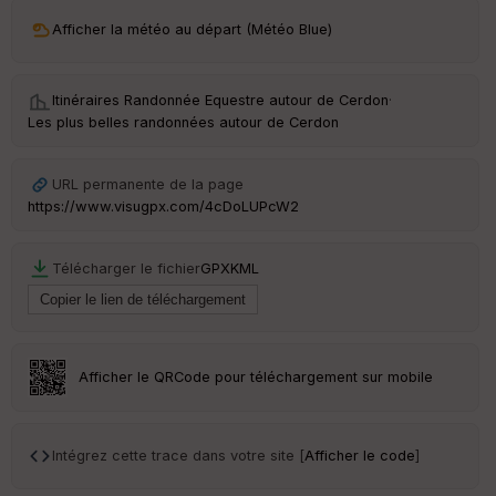
ri
v
Afficher la météo au départ (Météo Blue)
é
e
Itinéraires Randonnée Equestre autour de
Cerdon
·
Fil
Les plus belles randonnées autour de Cerdon
tr
e
P
URL permanente de la page
OI
https://www.visugpx.com/4cDoLUPcW2
C
Télécharger le fichier
GPX
KML
ou
le
ur
Afficher le QRCode pour téléchargement sur mobile
Ep
ai
Intégrez cette trace dans votre site [
Afficher le code
]
ss
eu