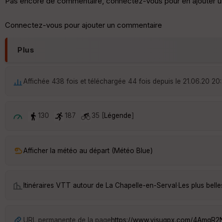
Pas encore de commentaire, connectez-vous pour en ajouter u
Connectez-vous pour ajouter un commentaire
Plus
Affichée 438 fois et téléchargée 44 fois depuis le 21.06.20 20
130
187
35 [
Légende
]
Afficher la météo au départ (Météo Blue)
Itinéraires VTT autour de
La Chapelle-en-Serval
·
Les plus bell
URL permanente de la page
https://www.visugpx.com/4AmgR