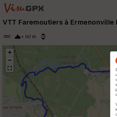
VTT Faremoutiers à Ermenonville 
+
m
/
m
+
−