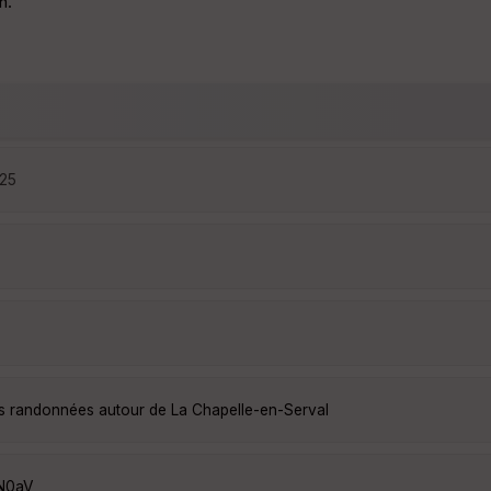
n.
:25
es randonnées autour de La Chapelle-en-Serval
2N0aV