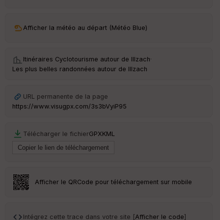
ar
ri
v
Afficher la météo au départ (Météo Blue)
é
e
Itinéraires Cyclotourisme autour de
Illzach
·
C
Les plus belles randonnées autour de Illzach
ou
le
ur
URL permanente de la page
https://www.visugpx.com/3s3bVyiP95
Télécharger le fichier
GPX
KML
Ep
ai
ss
eu
r
Afficher le QRCode pour téléchargement sur mobile
Tr
an
sp
Intégrez cette trace dans votre site [
Afficher le code
]