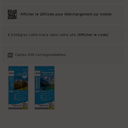
s
Afficher le QRCode pour téléchargement sur mobile
St
re
et
Vi
Intégrez cette trace dans votre site [
Afficher le code
]
e
w
Cartes IGN correspondantes