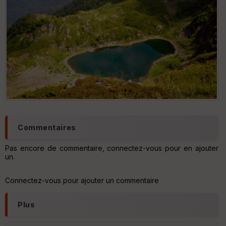
N
Aff
ic
he
r
d
é
p
ar
t
ar
ri
Commentaires
v
é
e
Pas encore de commentaire, connectez-vous pour en ajouter
un.
C
ou
Connectez-vous pour ajouter un commentaire
le
ur
Plus