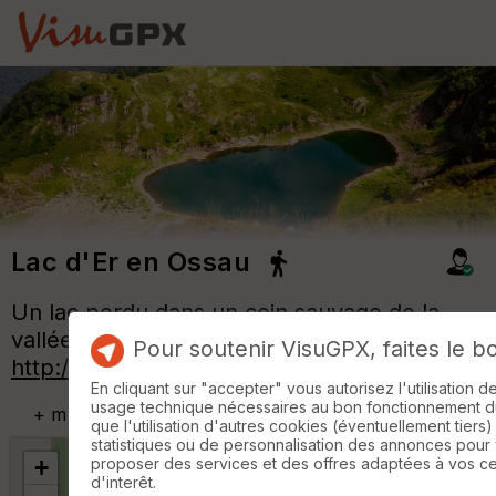
Lac d'Er en Ossau
Un lac perdu dans un coin sauvage de la
vallée d'Ossau. Plus d'infos sur:
Pour soutenir VisuGPX, faites le b
http://www.o2rando.com/lac-d-er-1764m
En cliquant sur "accepter" vous autorisez l'utilisation 
usage technique nécessaires au bon fonctionnement du 
+
m
que l'utilisation d'autres cookies (éventuellement tiers)
statistiques ou de personnalisation des annonces pour
+
proposer des services et des offres adaptées à vos c
d'interêt.