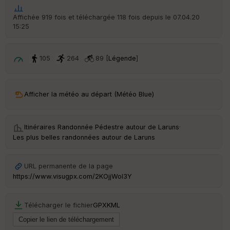
Affichée 919 fois et téléchargée 118 fois depuis le 07.04.20
Ep
15:25
ai
ss
eu
r
105
264
89 [
Légende
]
Tr
an
Afficher la météo au départ (Météo Blue)
sp
ar
en
ce
Itinéraires Randonnée Pédestre autour de
Laruns
·
Les plus belles randonnées autour de Laruns
Po
int
URL permanente de la page
illé
https://www.visugpx.com/2KOjjWol3Y
s
Télécharger le fichier
GPX
KML
S
e
n