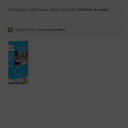
ce
Intégrez cette trace dans votre site [
Afficher le code
]
Po
int
illé
Cartes IGN correspondantes
s
S
e
n
s
St
re
et
Vi
e
w