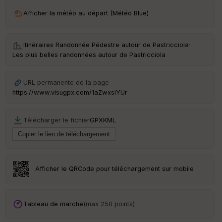
ri
v
Afficher la météo au départ (Météo Blue)
é
e
Itinéraires Randonnée Pédestre autour de
Pastricciola
·
C
Les plus belles randonnées autour de Pastricciola
ou
le
ur
URL permanente de la page
https://www.visugpx.com/1aZwxsiYUr
Télécharger le fichier
GPX
KML
Ep
ai
ss
eu
r
Afficher le QRCode pour téléchargement sur mobile
Tr
an
sp
Tableau de marche
(max 250 points)
ar
en