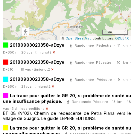
3 km
©
OpenStreetMap
contributors,
ODbL 1.0
20180903023358-aDzye
Randonnée Pédestre · 11 km ·
D+650 m · 20 vus ·
timignot2
20180903023358-aDzye
Randonnée Pédestre · 10 km ·
D+510 m · 19 vus ·
timignot2
20180903023358-aDzye
Randonnée Pédestre · 9 km ·
D+850 m · 21 vus ·
timignot2
La trace pour quitter le GR 20, si problème de santé ou
une insuffisance physique.
Randonnée Pédestre · 13 km · 48
vus · 3 dl ·
lepereeditions
ET 08 (N°02). Chemin de redescente de Petra Piana vers le
village de Guagno. Le guide LEPERE EDITIONS.
La trace pour quitter le GR 20, si problème de santé ou
une insuffisance physique.
Randonnée Pédestre · 6 km · 36 vus