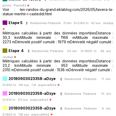
photo ·
Pierre83
Voir : les-randos-du-grand.eklablog.com/2026/05/tavera-la-
statue-menhir-i-casteddi.html
Etape 5
Randonnée Pédestre · 31 km · D+2160 m · 42 vus ·
vezdup
Métriques calculées à partir des données importéesDistance :
30,3 kmAltitude minimale : 1166 mAltitude maximale :
2273 mDénivelé positif cumulé : 1979 mDénivelé négatif cumulé :
Etape 4
Randonnée Pédestre · 24 km · D+1600 m · 46 vus ·
vezdup
Métriques calculées à partir des données importéesDistance :
23,2 kmAltitude minimale : 953 mAltitude maximale :
2310 mDénivelé positif cumulé : 1538 mDénivelé négatif cumulé :
20180903023358-aDzye
Randonnée Pédestre · 11 km ·
D+650 m · 119 vus · 1 dl ·
pvpscarfire2
20180903023358-aDzye
Randonnée Pédestre · 10 km ·
D+510 m · 131 vus ·
pvpscarfire2
20180903023358-aDzye
Randonnée Pédestre · 9 km ·
D+850 m · 118 vus ·
pvpscarfire2