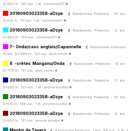
D+650 m · 125 vus · 1 dl ·
comenoel01
20180903023358-aDzye
Randonnée Pédestre · 10 km ·
D+510 m · 117 vus · 1 dl ·
comenoel01
20180903023358-aDzye
Randonnée Pédestre · 9 km ·
D+850 m · 134 vus ·
comenoel01
7- Onda/casc anglais/Capannelle
Randonnée Pédestre ·
15 km · D+1580 m · 133 vus ·
dom.cervin
6 -crêtes Manganu/Onda
Randonnée Pédestre · 15 km ·
D+1170 m · 131 vus ·
dom.cervin
20180903023358-aDzye
Randonnée Pédestre · 11 km ·
D+650 m · 123 vus · 1 dl ·
jerome.boudot
20180903023358-aDzye
Randonnée Pédestre · 10 km ·
D+510 m · 128 vus · 1 dl ·
jerome.boudot
20180903023358-aDzye
Randonnée Pédestre · 9 km ·
D+850 m · 127 vus ·
jerome.boudot
Menhir de Tavera
Randonnée Pédestre · 1 km · 88 vus · 2 dl · 1