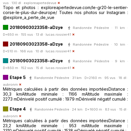
vus · 130 dl ·
exploreapertedevue
Topo et photos : exploreapertedevue.com/le-gr20-le-sentier-
corse-le-plus-dur-deurope/ Toutes nos photos sur Instagram :
@explore_a_perte_de_vue
20180903023358-aDzye
Randonnée Pédestre · 11 km ·
D+650 m · 155 vus · 13 dl ·
lucas.rossier41
20180903023358-aDzye
Randonnée Pédestre · 10 km ·
D+510 m · 166 vus · 10 dl ·
lucas.rossier41
20180903023358-aDzye
Randonnée Pédestre · 9 km ·
D+850 m · 152 vus · 15 dl ·
lucas.rossier41
Etape 5
Randonnée Pédestre · 31 km · D+2160 m · 95 vus · 18 dl ·
aubronm
Métriques calculées à partir des données importéesDistance :
30,3 kmAltitude minimale : 1166 mAltitude maximale :
2273 mDénivelé positif cumulé : 1979 mDénivelé négatif cumulé :
Etape 4
Randonnée Pédestre · 24 km · D+1600 m · 83 vus · 15 dl ·
aubronm
Métriques calculées à partir des données importéesDistance :
23,2 kmAltitude minimale : 953 mAltitude maximale :
2310 mDénivelé positif cumulé : 1538 mDénivelé négatif cumulé :