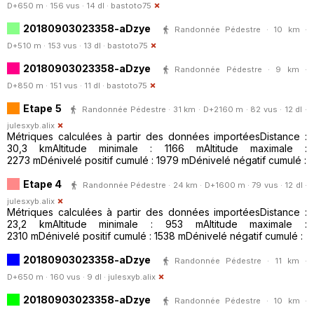
D+650 m · 156 vus · 14 dl ·
bastoto75
20180903023358-aDzye
Randonnée Pédestre · 10 km ·
D+510 m · 153 vus · 13 dl ·
bastoto75
20180903023358-aDzye
Randonnée Pédestre · 9 km ·
D+850 m · 151 vus · 11 dl ·
bastoto75
Etape 5
Randonnée Pédestre · 31 km · D+2160 m · 82 vus · 12 dl ·
julesxyb.alix
Métriques calculées à partir des données importéesDistance :
30,3 kmAltitude minimale : 1166 mAltitude maximale :
2273 mDénivelé positif cumulé : 1979 mDénivelé négatif cumulé :
Etape 4
Randonnée Pédestre · 24 km · D+1600 m · 79 vus · 12 dl ·
julesxyb.alix
Métriques calculées à partir des données importéesDistance :
23,2 kmAltitude minimale : 953 mAltitude maximale :
2310 mDénivelé positif cumulé : 1538 mDénivelé négatif cumulé :
20180903023358-aDzye
Randonnée Pédestre · 11 km ·
D+650 m · 160 vus · 9 dl ·
julesxyb.alix
20180903023358-aDzye
Randonnée Pédestre · 10 km ·