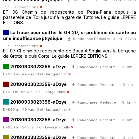
· 1 dl ·
lepereeditions
ET 08 Chemin de redescente de Petra-Piana depuis la
passerelle de Tolla jusqu'à la gare de Tattone. Le guide LEPERE
EDITIONS.
La trace pour quitter le GR 20, si problème de santé ou
une insuffisance physique.
Randonnée Pédestre · 4 km · 21 vus
· 1 dl ·
lepereeditions
ET 07 Chemin de redescente de Boca A Soglia vers la bergerie
de Grottelle puis Corte. Le guide LEPERE EDITIONS.
20180903023358-aDzye
Randonnée Pédestre · 11 km ·
D+650 m · 44 vus · 3 dl ·
laotgauthier
20180903023358-aDzye
Randonnée Pédestre · 10 km ·
D+510 m · 55 vus · 2 dl ·
laotgauthier
20180903023358-aDzye
Randonnée Pédestre · 9 km ·
D+850 m · 49 vus · 3 dl ·
laotgauthier
20180903023358-aDzye
Randonnée Pédestre · 11 km ·
D+650 m · 54 vus · 1 dl ·
kevin.marcelly
20180903023358-aDzye
Randonnée Pédestre · 10 km ·