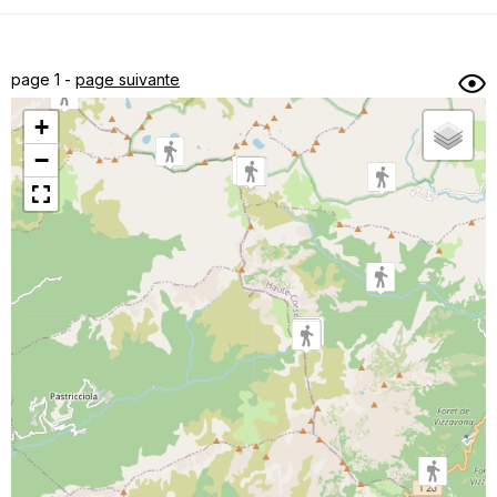
Dénivelé min/max
Auteur
Dossier
et
page 1 -
page suivante
sous-dossiers
+
Trier par
−
Horodatage
Photos