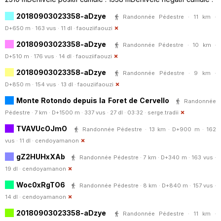
20180903023358-aDzye
Randonnée Pédestre · 11 km ·
D+650 m · 163 vus · 11 dl ·
faouziifaouzi
20180903023358-aDzye
Randonnée Pédestre · 10 km ·
D+510 m · 176 vus · 14 dl ·
faouziifaouzi
20180903023358-aDzye
Randonnée Pédestre · 9 km ·
D+850 m · 154 vus · 13 dl ·
faouziifaouzi
Monte Rotondo depuis la Foret de Cervello
Randonnée
Pédestre · 7 km · D+1500 m · 337 vus · 27 dl · 03:32 ·
serge.tradii
TVAVUcOJmO
Randonnée Pédestre · 13 km · D+900 m · 162
vus · 11 dl ·
cendoyamanon
gZ2HUHxXAb
Randonnée Pédestre · 7 km · D+340 m · 163 vus ·
19 dl ·
cendoyamanon
Woc0xRgTO6
Randonnée Pédestre · 8 km · D+840 m · 157 vus ·
14 dl ·
cendoyamanon
20180903023358-aDzye
Randonnée Pédestre · 11 km ·