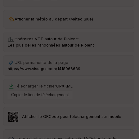
ar
ri
v
Afficher la météo au départ (Météo Blue)
é
e
Itinéraires VTT autour de
Piolenc
·
C
Les plus belles randonnées autour de Piolenc
ou
le
ur
URL permanente de la page
https://www.visugpx.com/1418066639
Télécharger le fichier
GPX
KML
Ep
ai
ss
eu
r
Afficher le QRCode pour téléchargement sur mobile
Tr
an
sp
Intégrez cette trace dans votre site [
Afficher le code
]