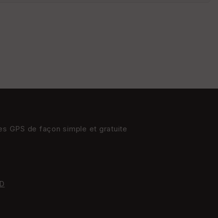
s
St
re
et
Vi
e
w
res GPS de façon simple et gratuite
D