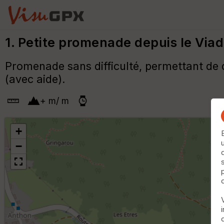
1. Petite promenade depuis le Via
Promenade sans difficulté, permettant de d
(avec aide).
+
m
/
m
+
−