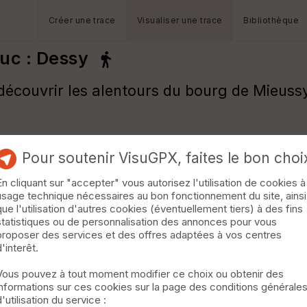
Créer une trace
Visualiser une trace
Bibliothèque
duc : Dessy
écouvrir les alentours du bourg de Mieussy.
Pour soutenir VisuGPX, faites le bon choi
En cliquant sur "accepter" vous autorisez l'utilisation de cookies à
usage technique nécessaires au bon fonctionnement du site, ainsi
que l'utilisation d'autres cookies (éventuellement tiers) à des fins
statistiques ou de personnalisation des annonces pour vous
proposer des services et des offres adaptées à vos centres
d'interêt.
Vous pouvez à tout moment modifier ce choix ou obtenir des
informations sur ces cookies sur la page des conditions générale
d'utilisation du service :