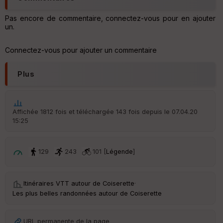
an
sp
ar
Pas encore de commentaire, connectez-vous pour en ajouter
en
un.
ce
Connectez-vous pour ajouter un commentaire
Po
int
Plus
illé
s
Affichée 1812 fois et téléchargée 143 fois depuis le 07.04.20
S
15:25
e
n
s
129
243
101 [
Légende
]
St
re
et
Itinéraires VTT autour de
Coiserette
·
Vi
Les plus belles randonnées autour de Coiserette
e
w
URL permanente de la page