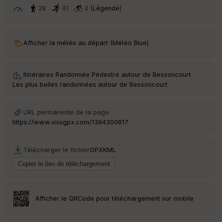
t
28
41
3 [
Légende
]
ar
ri
v
Afficher la météo au départ (Météo Blue)
é
e
Itinéraires Randonnée Pédestre autour de
Bessoncourt
·
C
Les plus belles randonnées autour de Bessoncourt
ou
le
ur
URL permanente de la page
https://www.visugpx.com/1394300817
Télécharger le fichier
GPX
KML
Ep
ai
ss
eu
r
Afficher le QRCode pour téléchargement sur mobile
Tr