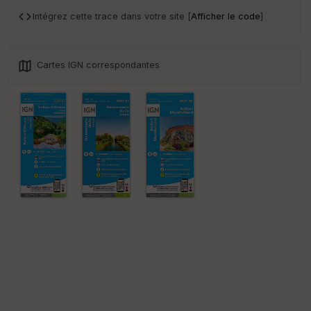
an
sp
Intégrez cette trace dans votre site [
Afficher le code
]
ar
en
ce
Cartes IGN correspondantes
Po
int
illé
s
S
e
n
s
St
re
et
Vi
e
w