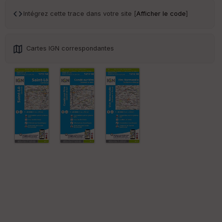
an
sp
Intégrez cette trace dans votre site [
Afficher le code
]
ar
en
ce
Cartes IGN correspondantes
Po
int
illé
s
S
e
n
s
St
re
et
Vi
e
w