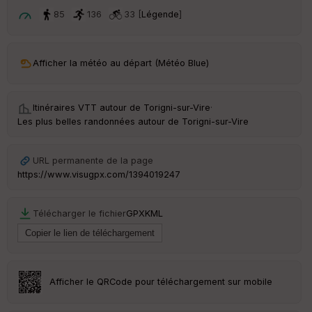
ar
t
85
136
33 [
Légende
]
ar
ri
v
Afficher la météo au départ (Météo Blue)
é
e
Itinéraires VTT autour de
Torigni-sur-Vire
·
C
Les plus belles randonnées autour de Torigni-sur-Vire
ou
le
ur
URL permanente de la page
https://www.visugpx.com/1394019247
Télécharger le fichier
GPX
KML
Ep
ai
ss
eu
r
Afficher le QRCode pour téléchargement sur mobile
Tr